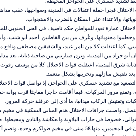
ط تشديد عسكري على الحواجز المحيطة.
احتلال فجرا حملة اعتقالات في المدينة وضواحيها، عقب مداهم
اتها، والاعتداء على السكان بالضرب والاستجواب.
لاحتلال عمارة تعود للمواطن حكم ناصيف في الحي الجنوبي للم
 وحطموا محتوياتها، وعُرف من بين القاطنين: أحمد أبو شنب، وأ
سي. كما اعتقلت كلا من تامر عبيد، والشقيقين مصطفى ونافع م
 أبو جراد من المدينة، ويزن صباريني من ضاحية ذنابة، بعد مداه
نابة شرق المدينة، اعتقلت قوات الاحتلال كلا من يوسف زقوت،
، بعد تفتيش منازلهم وتخريبها بشكل متعمد.
لتصعيد مع تشديد عسكري على الحواجز، إذ تواصل قوات الاحتلا
 وتمنع مرور المركبات، فيما أقامت حاجزا مفاجئا قرب بوابة جسر
بات وتفتيش الركاب ميدانيا، ما أدى إلى عرقلة حركة المرور.
صل، واصلت جرافات الاحتلال هدم المباني السكنية في مخيم ط
والي، خصوصا في حارات البلاونة والعكاشة والنادي ومحيطه