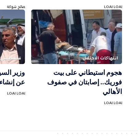
LOAI LOAI
صالح شوكة
انتهاكات الاحتلال
فلسطيني
هجوم استيطاني على بيت
وزير السي
فوريك.. إصابتان في صفوف
عن إنشاء
الأهالي
LOAI LOAI
LOAI LOAI