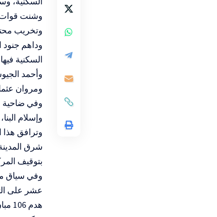
السكنية، وس
وشنت قوات ال
وتخريب محتوي
وداهم جنود ا
السكنية فيها
وأحمد الجيو
ومروان عثمان
وفي ضاحية ذ
وإسلام البنا
وترافق هذا ا
شرق المدينة،
بتوقيف المرك
وفي سياق مت
عشر على الت