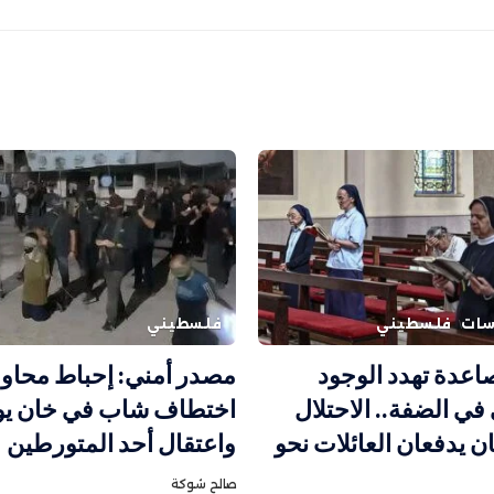
اسات
فلسطيني
فلسطيني
عدة تهدد الوجود
مصدر أمني: إحباط محاول
ي الضفة.. الاحتلال
اختطاف شاب في خان ي
ن يدفعان العائلات نحو
واعتقال أحد المتورطين
صالح شوكة