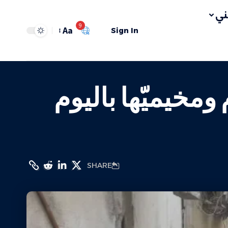
ي
9
Aa
Sign In
مخيميّها باليوم
SHARE