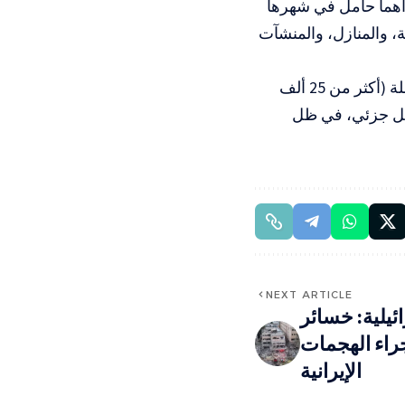
ل وامرأتان، إحداهما حامل في شهرها
ة، والمنازل، والمنشآت
ووفق آخر المعطيات، أدت العمليات العسكرية إلى تهجير أكثر من 5 آلاف عائلة (أكثر من 25 ألف
منزل تدميرا كليا، وتضرر 2573 منزلا بشكل جزئي، في ظل
NEXT ARTICLE
يلية: خسائر
جراء الهجمات
الإيرانية