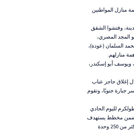
ة منازل المواطنين
دينة، وفتشوا الشقق
بو المجد المصري،
حمد السلمان (عودة)،
مة منازلهم.
 ويوسف أبو إسكندر،
ل إغلاق حاجز عناب
 جبارة جنوبًا، وتقوم
ولكرم لليوم الحادي
ا، ضمن مخطط يستهدف
هدم 106 مبان في المخيمين، منها 58 مبنى في مخيم طولكرم وحده، وتضم أكثر من 250 وحدة