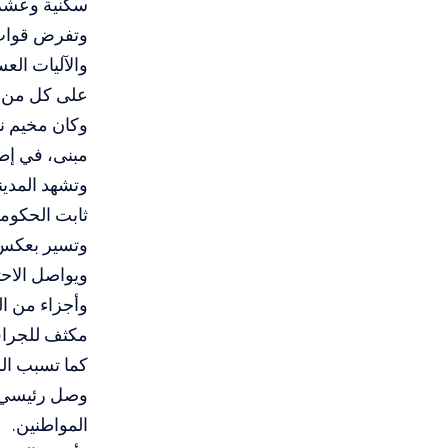
سكنية وعشرا
وتفرض قوات 
والآليات الع
على كل من ي
مبنى، في إطار خطة لهدم 48 مبنى ب
وتشهد المدي
ثابت الحكوم
وتسير بعكس ا
ويواصل الاحت
وأجزاء من ال
مكثف للجرافا
كما تسبب الس
وصل رئيسي ب
المواطنين.