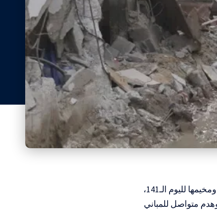
واصلت قوات الاحتلال الإسرائيلي، اليوم الإثنين، عدوانها على مدينة طولكرم ومخيمها لليوم الـ141،
، وهدم متواصل للمباني