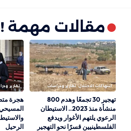
مقالات مهمة !
انتهاكات الاحتلال
تقارير ودراسات
تقارير ودر
تهجير 30 تجمعًا وهدم 800
هجرة متصا
منشأة منذ 2023.. الاستيطان
المسيحي ف
الرعوي يلتهم الأغوار ويدفع
والاستيطا
الفلسطينيين قسرًا نحو التهجير
الرحيل