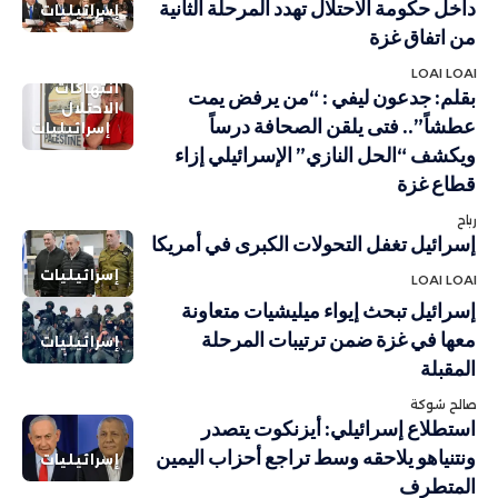
داخل حكومة الاحتلال تهدد المرحلة الثانية
إسرائيليات
من اتفاق غزة
LOAI LOAI
انتهاكات
بقلم: جدعون ليفي : “من يرفض يمت
الاحتلال
عطشاً”.. فتى يلقن الصحافة درساً
إسرائيليات
ويكشف “الحل النازي” الإسرائيلي إزاء
قطاع غزة
رباح
إسرائيل تغفل التحولات الكبرى في أمريكا
إسرائيليات
LOAI LOAI
إسرائيل تبحث إيواء ميليشيات متعاونة
معها في غزة ضمن ترتيبات المرحلة
إسرائيليات
المقبلة
صالح شوكة
استطلاع إسرائيلي: أيزنكوت يتصدر
ونتنياهو يلاحقه وسط تراجع أحزاب اليمين
إسرائيليات
المتطرف