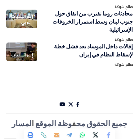
صالح شوكة
محادثات روما تقترب من اتفاق حول
إسرائيليات
جنوب لبنان وسط استمرار الخروقات
عربي
الإسرائيلية
صالح شوكة
إقالات داخل الموساد بعد فشل خطة
لإسقاط النظام في إيران
إسرائيليات
صالح شوكة
جميع الحقوق مح
ف
وظة الموقع
ا
لمسار
الأخباري تصميم Hakam