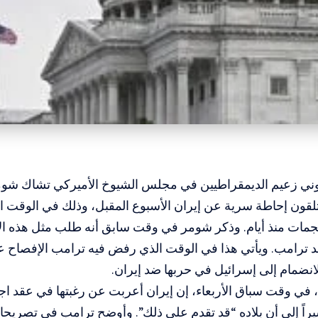
وني زعيم الديمقراطيين في مجلس الشيوخ الأميركي تشاك شومر،
قون إحاطة سرية عن إيران الأسبوع المقبل، وذلك في الوقت ال
هجمات منذ أيام. وذكر شومر في وقت سابق أنه طلب مثل هذه ال
د ترامب. ويأتي هذا في الوقت الذي رفض فيه ترامب الإفصاح عما
انضمام إلى إسرائيل في حربها ضد إيران.
في وقت سباق الأربعاء، إن إيران أعربت عن رغبتها في عقد اجت
راً إلى أن بلاده “قد تقدم على ذلك”. وأوضح ترامب في تصريحا