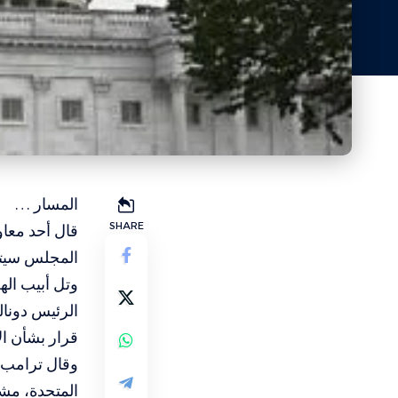
المسار …
SHARE
قال أحد معا
المجلس سيتل
وتل أبيب ال
الرئيس دونال
قرار بشأن ال
وقال ترامب، 
المتحدة، مشي