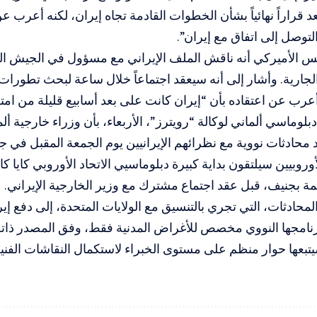
عد قراراً نهائياً بشأن الخطوات القادمة تجاه إيران، لكنه أعرب عن
توصل إلى اتفاق مع إيران”.
س الأميركي أنه ناقش الملف الإيراني مع مسؤول في الجيش ا
جارية. وأشار إلى أنه سيعقد اجتماعاً خلال ساعة لبحث تطورات 
عرب عن اعتقاده بأن “إيران كانت على بعد أسابيع قليلة من امت
لوماسي ألماني لوكالة “رويترز”، الأربعاء، بأن وزراء خارجية ألما
محادثات نووية مع نظرائهم الإيرانيين يوم الجمعة المقبل في 
أوروبيين سيلتقون بداية كبيرة دبلوماسيي الاتحاد الأوروبي كايا ك
دائمة بجنيف، قبل عقد اجتماع مشترك مع وزير الخارجية الإيراني.
محادثات، التي تجري بالتنسيق مع الولايات المتحدة، إلى دفع إي
نامجها النووي مخصص للأغراض المدنية فقط، وفق المصدر ذاته،
تبعها حوار منظم على مستوى الخبراء لاستكمال النقاشات الفنية