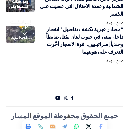
ودراسات
الشمالية وعقدة الاحتلال التي عصيَت على
فلسطيني
الكسر
إسرائيليات
صالح شوكة
عربي
“مصادر عبرية تكشف تفاصيل “انفجار
في
داخل مبنى في جنوب لبنان يقتل ضابطاً
المواجهة
وجندياً إسرائيليين.. قوة الانفجار أخّرت
التعرف على هويتهما
صالح شوكة
جميع الحقوق مح
ف
وظة الموقع
ا
لمسار
الأخباري تصميم Hakam