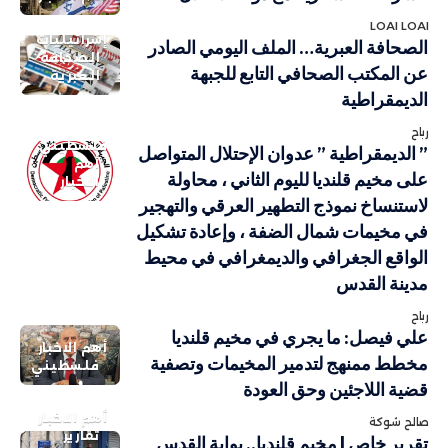
LOAI LOAI
إسرائيليات
الصحافة العبرية… الملف اليومي الصادر
الصحافة
عن المكتب الصحافي التابع للجبهة
العبرية
الديمقراطية
رباح
فلسطيني
” الديمقراطية ” عدوان الإحتلال المتواصل
أهم
على مخيم قلنديا لليوم الثاني ، محاولة
الاخبار
لاستنساخ نموذج التطهير العرقي والتهجير
في مخيمات شمال الضفة ، وإعادة تشكيل
الواقع الجغرافي والديمغرافي في محيط
مدينة القدس
رباح
علي فيصل: ما يجري في مخيم قلنديا
أهم الاخبار
مخطط ممنهج لتدمير المخيمات وتصفية
فلسطيني
قضية اللاجئين وحق العودة
أهم الاخبار
صالح شوكة
تقارير
تقرير خاص | مخيم قلنديا.. بوابة القدس