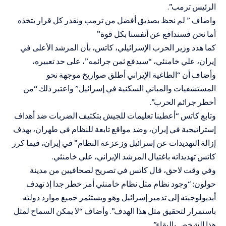
الرئيس ترمب”.
واضاف ” لم نحظ بصديق أفضل من ترمب ونقدر كل قرار يتخذه
أما نحن فسندافع عن أنفسنا بكل قوة”
كما هدد وزير الحرب الإسرائيلي، كاتس، بأن المرشد الأعلى في
إيران، علي خامنئي، “سيدفع ثمن جرائمه”، على حد تعبيره،
وأضاف أن “الطاغية الإيراني أطلق صواريخ موجهة نحو
المستشفيات والمباني السكنية في إسرائيل” واعتبر ذلك “من
أخطر جرائم الحرب”.
وتابع كاتس “أعطينا تعليمات للجيش بتكثيف الضربات ضد أهداف
إستراتيجية في إيران، وضد مواقع تابعة للنظام في طهران، بهدف
إزالة التهديدات عن إسرائيل وزعزعة النظام” في إيران، فيما كرر
كاتس تهديداته باغتيال المرشد الإيراني، علي خامنئي.
وفي وقت لاحق، قال كاتس في تصريح لصحافيين من مدينة
حولون: “وجود نظام مثل نظام خامنئي أمر خطر جدا إذ تهدف
أيديولوجيته إلى تدمير إسرائيل وهو ويستثمر جميع موارد دولته
باستمرار لتحقيق مثل هذا الهدف”. وأضاف “لا يمكن السماح لمثل
هذا الشخص بالبقاء”.