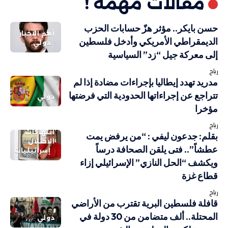
مقالات مهمة !
حسن بايكر.. مؤثر هزّ حسابات الحزب
أهم الاخبار
الديمقراطي الأمريكي وأدخل فلسطين
دولي
إلى معركة جيل “زد” السياسية
رباح
مدريد تهدد إيطاليا بإجراءات مضادة إذا لم
تتراجع عن إجراءاتها الحدودية التي فرضتها
دولي
مؤخرا
رباح
انتهاكات
بقلم: جدعون ليفي : “من يرفض يمت
الاحتلال
عطشاً”.. فتى يلقن الصحافة درساً
إسرائيليات
ويكشف “الحل النازي” الإسرائيلي إزاء
قطاع غزة
رباح
قافلة فلسطين البرية تقترب من الأراضي
المحتلة.. ألف متضامن من 30 دولة في
دولي