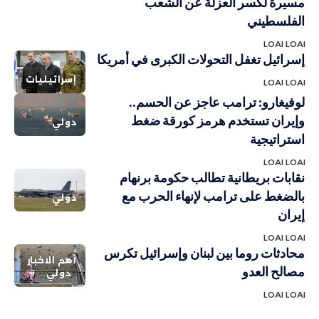
مسيرة لكسر العزلة عن الشعب
الفلسطيني
LOAI LOAI
إسرائيل تغفل التحولات الكبرى في أمريكا
إسرائيليات
LOAI LOAI
لوفيغارو: ترامب عاجز عن الحسم..
وإيران تستخدم هرمز كورقة ضغط
دولي
استراتيجية
LOAI LOAI
نقابات بريطانية تطالب حكومة برنهام
بالضغط على ترامب لإنهاء الحرب مع
دولي
إيران
LOAI LOAI
محادثات روما بين لبنان وإسرائيل تكرس
أهم الاخبار
مصالح العدو
دولي
LOAI LOAI