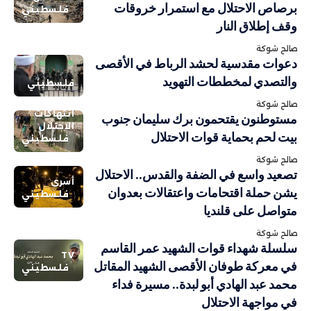
برصاص الاحتلال مع استمرار خروقات
فلسطيني
وقف إطلاق النار
صالح شوكة
دعوات مقدسية لحشد الرباط في الأقصى
والتصدي لمخططات التهويد
فلسطيني
صالح شوكة
انتهاكات
مستوطنون يقتحمون برك سليمان جنوب
الاحتلال
بيت لحم بحماية قوات الاحتلال
فلسطيني
صالح شوكة
تصعيد واسع في الضفة والقدس.. الاحتلال
أسرى
يشن حملة اقتحامات واعتقالات بعدوان
فلسطيني
متواصل على قلنديا
صالح شوكة
سلسلة شهداء قوات الشهيد عمر القاسم
TV
في معركة طوفان الأقصى الشهيد المقاتل
فلسطيني
محمد عبد الهادي أبو لبدة.. مسيرة فداء
في مواجهة الاحتلال