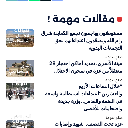
مقالات مهمة !
انتهاكات
مستوطنون يهاجمون تجمع الكعابنة شرق
الاحتلال
رام الله ويصعّدون اعتداءاتهم بحق
فلسطيني
التجمعات البدوية
صالح شوكة
هيئة الأسرى: تحديد أماكن احتجاز 29
أسرى
معتقلاً من غزة في سجون الاحتلال
فلسطيني
استيطان
صالح شوكة
انتهاكات
“خلال الساعات الأربع
الاحتلال
والعشرين”اعتداءات استيطانية واسعة
فلسطيني
في الضفة والقدس.. بؤرة جديدة
واقتحامات للأقصى
أهم الاخبار
صالح شوكة
انتهاكات
غزة تحت القصف.. شهيد وإصابات
الاحتلال