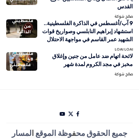
القدس
صالح شوكة
فلسطيني
9 آب/أغسطس في الذاكرة الفلسطينية..
من
استشهاد إبراهيم النابلسي وصواريخ قوات
الذاكرة
الشهيد عمر القاسم في مواجهة الاحتلال
LOAI LOAI
فلسطيني
لائحة اتهام ضد عامل من جنين وإغلاق
48
مخبز في مجد الكروم لمدة شهر
فلسطيني
صالح شوكة
جميع الحقوق مح
ف
وظة الموقع
ا
لمسار