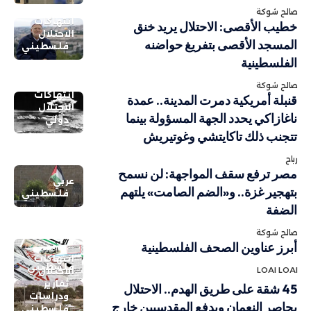
صالح شوكة
انتهاكات
خطيب الأقصى: الاحتلال يريد خنق
الاحتلال
المسجد الأقصى بتفريغ حواضنه
فلسطيني
الفلسطينية
صالح شوكة
انتهاكات
قنبلة أمريكية دمرت المدينة.. عمدة
الاحتلال
ناغازاكي يحدد الجهة المسؤولة بينما
دولي
تتجنب ذلك تاكايتشي وغوتيريش
رباح
مصر ترفع سقف المواجهة: لن نسمح
عربي
بتهجير غزة.. و«الضم الصامت» يلتهم
فلسطيني
الضفة
صالح شوكة
أبرز عناوين الصحف الفلسطينية
انتهاكات
فلسطيني
LOAI LOAI
الاحتلال
تقارير
45 شقة على طريق الهدم.. الاحتلال
ودراسات
يحاصر النعمان ويدفع المقدسيين خارج
فلسطيني