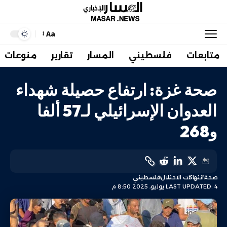
Aa
متابعات
فلسطيني
المسار
تقارير
منوعات
صحة غزة: ارتفاع حصيلة شهداء
العدوان الإسرائيلي لـ57 ألفا
و268
صحة
انتهاكات الاحتلال
فلسطيني
LAST UPDATED: 4 يوليو، 2025 8:50 م