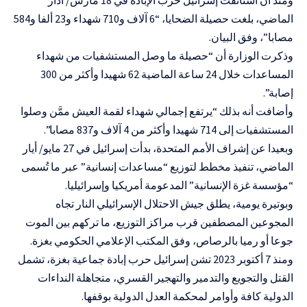
الماضي، بلغت حصيلة الضحايا، “6 آلاف و710 شهداء و23 ألفا و584
مصابا”، وفق البيان.
وذكرت الوزارة أن “حصيلة ما وصل المستشفيات من شهداء
المساعدات خلال 24 ساعة الماضية 62 شهيدا وأكثر من 300
إصابة”.
وأضافت أنه بذلك “يرتفع إجمالي شهداء لقمة العيش ممَّن وصلوا
المستشفيات إلى 714 شهيدا وأكثر من 4 آلاف و837 مصابا”.
وبعيدا عن إشراف الأمم المتحدة، بدأت إسرائيل في 27 مايو/ أيار
الماضي، تنفيذ مخطط لتوزيع “مساعدات إنسانية” عبر ما تُسمى
“مؤسسة غزة الإنسانية” المدعومة أمريكيا وإسرائيليا.
وبوتيرة يومية، يطلق جيش الاحتلال الإسرائيلي النار تجاه
المجوعين المصطفين قرب مراكز التوزيع، ما تركهم بين الموت
جوعا أو رميا بالرصاص، وفق المكتب الإعلامي الحكومي بغزة.
ومنذ 7 أكتوبر 2023 تشن إسرائيل حرب إبادة جماعية بغزة، تشمل
القتل والتجويع والتدمير والتهجير القسري، متجاهلة النداءات
الدولية كافة وأوامر لمحكمة العدل الدولية بوقفها.