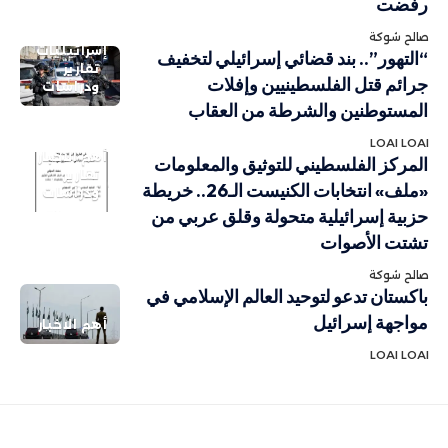
رفضت
صالح شوكة
إسرائيليات
“التهور”.. بند قضائي إسرائيلي لتخفيف
تقارير
جرائم قتل الفلسطينيين وإفلات
ودراسات
المستوطنين والشرطة من العقاب
LOAI LOAI
أهم الاخبار
المركز الفلسطيني للتوثيق والمعلومات
تقارير
«ملف» انتخابات الكنيست الـ26.. خريطة
ودراسات
حزبية إسرائيلية متحولة وقلق عربي من
تشتت الأصوات
صالح شوكة
باكستان تدعو لتوحيد العالم الإسلامي في
مواجهة إسرائيل
أهم الاخبار
LOAI LOAI