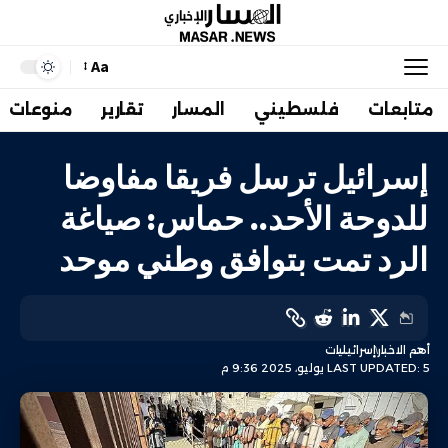
Aa
متابعات
فلسطيني
المسار
تقارير
منوعات
إسرائيل ترسل فريقا مفاوضا
للدوحة الأحد.. حماس: صياغة
الرد تمت بتوافق وطني موحد
أهم الاخبار
إسرائيليات
LAST UPDATED: 5 يوليو، 2025 9:36 م