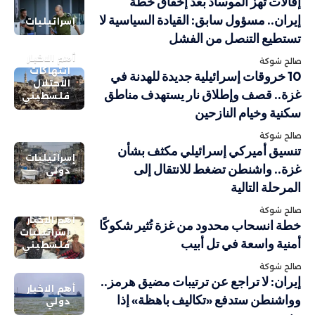
إقالات تهزّ الموساد بعد إخفاق خطة
إيران.. مسؤول سابق: القيادة السياسية لا
إسرائيليات
تستطيع التنصل من الفشل
أهم الاخبار
صالح شوكة
انتهاكات
10 خروقات إسرائيلية جديدة للهدنة في
الاحتلال
غزة.. قصف وإطلاق نار يستهدف مناطق
فلسطيني
سكنية وخيام النازحين
صالح شوكة
تنسيق أميركي إسرائيلي مكثف بشأن
إسرائيليات
غزة.. واشنطن تضغط للانتقال إلى
دولي
المرحلة التالية
صالح شوكة
أهم الاخبار
خطة انسحاب محدود من غزة تُثير شكوكًا
إسرائيليات
أمنية واسعة في تل أبيب
فلسطيني
صالح شوكة
إيران: لا تراجع عن ترتيبات مضيق هرمز..
أهم الاخبار
وواشنطن ستدفع «تكاليف باهظة» إذا
دولي