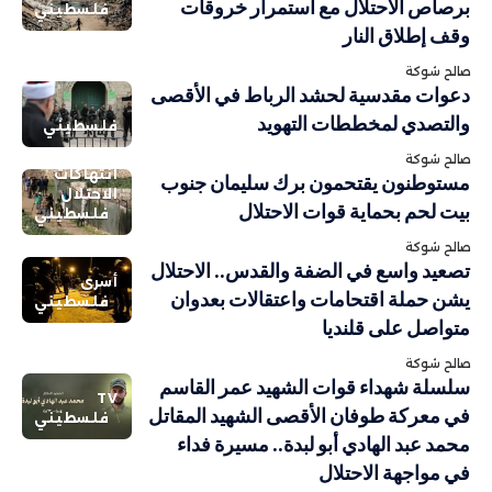
برصاص الاحتلال مع استمرار خروقات
فلسطيني
وقف إطلاق النار
صالح شوكة
دعوات مقدسية لحشد الرباط في الأقصى
والتصدي لمخططات التهويد
فلسطيني
صالح شوكة
انتهاكات
مستوطنون يقتحمون برك سليمان جنوب
الاحتلال
بيت لحم بحماية قوات الاحتلال
فلسطيني
صالح شوكة
تصعيد واسع في الضفة والقدس.. الاحتلال
أسرى
يشن حملة اقتحامات واعتقالات بعدوان
فلسطيني
متواصل على قلنديا
صالح شوكة
سلسلة شهداء قوات الشهيد عمر القاسم
TV
في معركة طوفان الأقصى الشهيد المقاتل
فلسطيني
محمد عبد الهادي أبو لبدة.. مسيرة فداء
في مواجهة الاحتلال