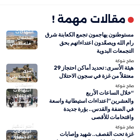
مقالات مهمة !
انتهاكات
مستوطنون يهاجمون تجمع الكعابنة شرق
الاحتلال
رام الله ويصعّدون اعتداءاتهم بحق
فلسطيني
التجمعات البدوية
صالح شوكة
هيئة الأسرى: تحديد أماكن احتجاز 29
أسرى
معتقلاً من غزة في سجون الاحتلال
فلسطيني
استيطان
صالح شوكة
انتهاكات
“خلال الساعات الأربع
الاحتلال
والعشرين”اعتداءات استيطانية واسعة
فلسطيني
في الضفة والقدس.. بؤرة جديدة
واقتحامات للأقصى
أهم الاخبار
صالح شوكة
انتهاكات
غزة تحت القصف.. شهيد وإصابات
الاحتلال