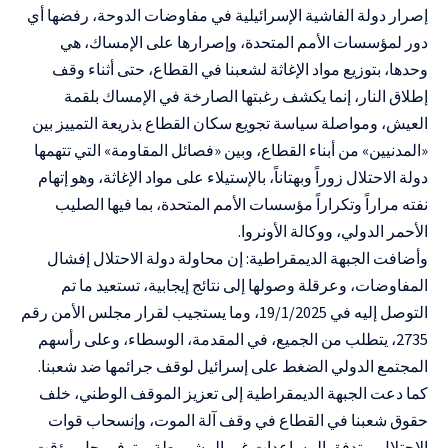
إصرار دولة الفاشية الإسرائيلية في مفاوضات الدوحة، رفضها أي
دور لمؤسسات الأمم المتحدة، وإصرارها على الإمساك، هي
وحدها، بتوزيع مواد الإغاثة لشعبنا في القطاع، حتى أثناء وقف
إطلاق النار، إنما يكشف رغبتها الصارخة في الإمساك بلقمة
العيش، ومواصلة سياسة تجويع سكان القطاع بذريعة التمييز بين
«المدنيين» من أبناء القطاع، وبين «فصائل المقاومة» التي تتهمها
دولة الاحتلال زوراً وبهتاناً، بالإستيلاء على مواد الإغاثة، وهو إتهام
نفته مراراً وتكراراً مؤسسات الأمم المتحدة، بما فيها الصليب
الأحمر الدولي، ووكالة الأونروا.
وأضافت الجبهة الديمقراطية: إن محاولة دولة الاحتلال إفشال
المفاوضات، وعرقلة وصولها إلى نتائج إيجابية، تستعيد ما تم
التوصل إليه في 19/1/2025، وما يستجيب لقرار مجلس الأمن رقم
2735، يتطلب من الجميع، في المقدمة، الوسطاء، وعلى رأسهم
المجتمع الدولي الضغط على إسرائيل لوقف جرائمها ضد شعبنا.
كما دعت الجبهة الديمقراطية إلى تعزيز الموقف الوطني، خلف
حقوق شعبنا في القطاع في وقف آلة الموت، وإنسحاب قوات
الاحتلال، وتدفق المساعدات غير المشروطة، وتوفير حل مؤقت