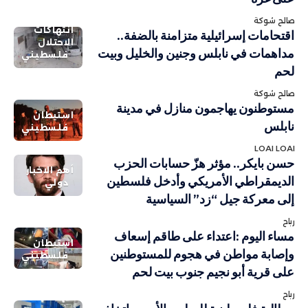
صالح شوكة
انتهاكات
اقتحامات إسرائيلية متزامنة بالضفة..
الاحتلال
مداهمات في نابلس وجنين والخليل وبيت
فلسطيني
لحم
صالح شوكة
مستوطنون يهاجمون منازل في مدينة
استيطان
نابلس
فلسطيني
LOAI LOAI
حسن بايكر.. مؤثر هزّ حسابات الحزب
أهم الاخبار
الديمقراطي الأمريكي وأدخل فلسطين
دولي
إلى معركة جيل “زد” السياسية
رباح
مساء اليوم :اعتداء على طاقم إسعاف
استيطان
وإصابة مواطن في هجوم للمستوطنين
فلسطيني
على قرية أبو نجيم جنوب بيت لحم
رباح