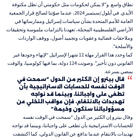
نطاق واسع. و”لا يمكن لحكومات مثل حكومتي أن تظل مكتوفة
الأيدي. في أيلول/سبتمبر 2024، عندما صوّتنا لصالح قرار الجمعية
العامة للأمم المتحدة بشأن سياسات إسرائيل وممارساتها في
الأراضي الفلسطينية المحتلة، تعهدنا بالتزامات ملموسة وتحقيقات
وملاحقات قضائية وعقوبات وتجميد أصول، ووقف الواردات
والأسلحة”.
كما وحدد هذا القرار مهلة 12 شهرا لإسرائيل “لإنهاء وجودها غير
القانوني دون تأخير”. وصوتت 124 دولة، بما فيها
كولومبيا
، والوقت
يمضي بسرعة.
قال بيترو إن الكثير من الدول “سمحت في
الوقت نفسه للحسابات الاستراتيجية بأن
تطغى على واجباتنا، وبينما قد نواجه
تهديدات بالانتقام، فإن عواقب التخلي عن
مسؤولياتنا ستكون وخيمة”
وقال بيترو إن الكثير من الدول “سمحت في الوقت نفسه
للحسابات الاستراتيجية بأن تطغى على واجباتنا، وبينما قد نواجه
تهديدات بالانتقام عندما ندافع عن القانون الدولي، كما اكتشفت