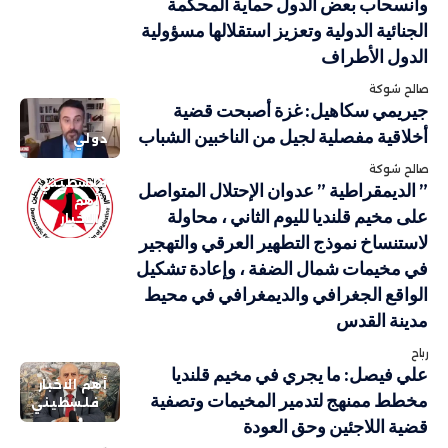
وانسحاب بعض الدول حماية المحكمة
الجنائية الدولية وتعزيز استقلالها مسؤولية
الدول الأطراف
صالح شوكة
جيريمي سكاهيل: غزة أصبحت قضية
أخلاقية مفصلية لجيل من الناخبين الشباب
دولي
صالح شوكة
فلسطيني
” الديمقراطية ” عدوان الإحتلال المتواصل
أهم
على مخيم قلنديا لليوم الثاني ، محاولة
الاخبار
لاستنساخ نموذج التطهير العرقي والتهجير
في مخيمات شمال الضفة ، وإعادة تشكيل
الواقع الجغرافي والديمغرافي في محيط
مدينة القدس
رباح
علي فيصل: ما يجري في مخيم قلنديا
أهم الاخبار
مخطط ممنهج لتدمير المخيمات وتصفية
فلسطيني
قضية اللاجئين وحق العودة