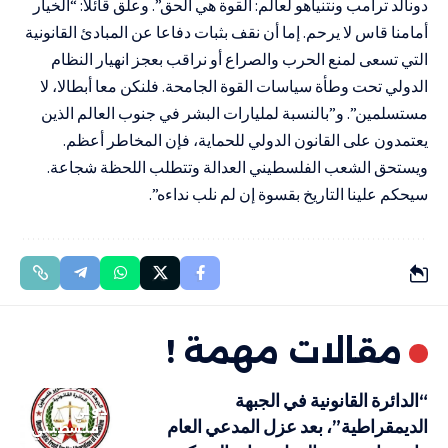
دونالد ترامب ونتنياهو لعالم: القوة هي الحق”. وعلق قائلا: “الخيار
أمامنا قاس لا يرحم. إما أن نقف بثبات دفاعا عن المبادئ القانونية
التي تسعى لمنع الحرب والصراع أو نراقب بعجز انهيار النظام
الدولي تحت وطأة سياسات القوة الجامحة. فلنكن معا أبطالا، لا
مستسلمين”. و”بالنسبة لمليارات البشر في جنوب العالم الذين
يعتمدون على القانون الدولي للحماية، فإن المخاطر أعظم.
ويستحق الشعب الفلسطيني العدالة وتتطلب اللحظة شجاعة.
سيحكم علينا التاريخ بقسوة إن لم نلب نداءه”.
مقالات مهمة !
“الدائرة القانونية في الجبهة
دولي
الديمقراطية”، بعد عزل المدعي العام
فلسطيني