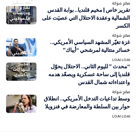
أهم الاخبار
صالح شوكة
تقارير
تقرير خاص | مخيم قلنديا.. بوابة القدس
ودراسات
الشمالية وعقدة الاحتلال التي عصيَت على
فلسطيني
الكسر
صالح شوكة
غزة تغيّر المشهد السياسي الأمريكي..
خسائر متتالية لمرشحي “أيباك”
دولي
فلسطيني
أهم
LOAI LOAI
الاخبار
“محدث ” لليوم الثاني.. الاحتلال يحوّل
انتهاكات
قلنديا إلى ساحة عسكرية ويصعّد هدمه
الاحتلال
واعتداءاته شمال القدس
صالح شوكة
وسط تداعيات التدخل الأمريكي.. انطلاق
حوار بين السلطة والمعارضة في فنزويلا
دولي
LOAI LOAI