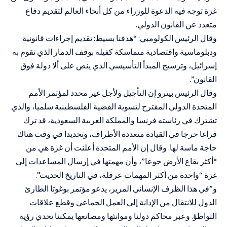
غزة توجه فيه الدعوة للوزراء من كل أنحاء العالم لتقديم دفاع
متعدد عن القانون الدولي.
وقال الرئيس الكولومبي: “هدفنا بسيط: تقديم إجراءات قانونية
ودبلوماسية واقتصادية متماسكة كفيلة بوقف الدمار الذي تقوم به
إسرائيل، وترسيخ المبدأ التأسيسي الذي ينص على ألا دولة فوق
القانون”.
وقال الرئيس بيترو إن التأجيل ولأجل غير محدد لمؤتمر الأمم
المتحدة الدولي المقترح لتسوية القضية الفلسطينية سلميا، والذي
تشترك في رئاسته فرنسا والمملكة العربية السعودية، قد ترك
فراغا حرجا في القيادة متعددة الأطراف، وتحديدا في وقت هناك
حاجة ماسة لها. وقال إن الأمم المتحدة أعلنت أن غزة هي من
“أكثر بقاع الأرض جوعا”، وأن مهمتها في إرسال المساعدات إلى
غزة “واحدة من أكثر المهمات عرقلة، في التاريخ الحديث”.
و”في هذا الظرف الإنساني المرير، يدعو مؤتمر بوغوتا الطارئ
الدول للانتقال من الإدانة إلى العمل الجماعي وقطع علاقات
التواطؤ. وعبر محاكم دولنا وموانئها ومصانعها يمكننا تحدي رؤية