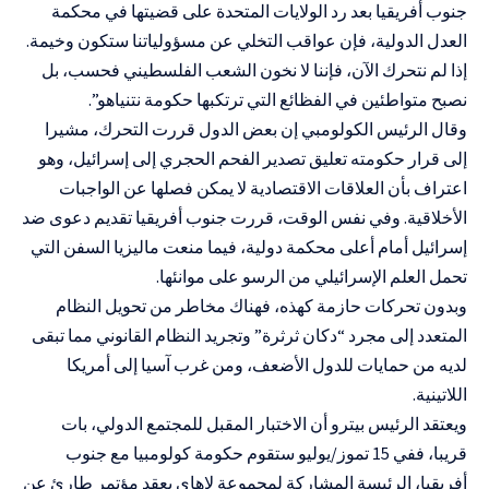
جنوب أفريقيا بعد رد الولايات المتحدة على قضيتها في محكمة
العدل الدولية، فإن عواقب التخلي عن مسؤولياتنا ستكون وخيمة.
إذا لم نتحرك الآن، فإننا لا نخون الشعب الفلسطيني فحسب، بل
نصبح متواطئين في الفظائع التي ترتكبها حكومة نتنياهو”.
وقال الرئيس الكولومبي إن بعض الدول
قررت التحرك
، مشيرا
إلى قرار حكومته تعليق تصدير الفحم الحجري إلى إسرائيل، وهو
اعتراف بأن العلاقات الاقتصادية لا يمكن فصلها عن الواجبات
الأخلاقية. وفي نفس الوقت، قررت جنوب أفريقيا تقديم دعوى ضد
إسرائيل أمام أعلى محكمة دولية، فيما منعت ماليزيا السفن التي
تحمل العلم الإسرائيلي من الرسو على موانئها.
وبدون تحركات حازمة كهذه، فهناك مخاطر من تحويل النظام
المتعدد إلى مجرد “دكان ثرثرة” وتجريد النظام القانوني مما تبقى
لديه من حمايات للدول الأضعف، ومن غرب آسيا إلى أمريكا
اللاتينية.
ويعتقد الرئيس بيترو أن الاختبار المقبل للمجتمع الدولي، بات
قريبا، ففي 15 تموز/يوليو ستقوم حكومة كولومبيا مع جنوب
أفريقيا، الرئيسة المشاركة لمجموعة لاهاي بعقد مؤتمر طارئ عن