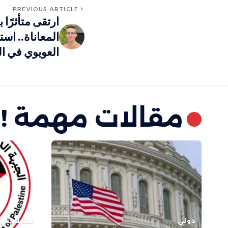
PREVIOUS ARTICLE
ارتقى متأثرًا
المعاناة.. اس
العويوي في ال
مقالات مهمة !
دولي
فلسطيني