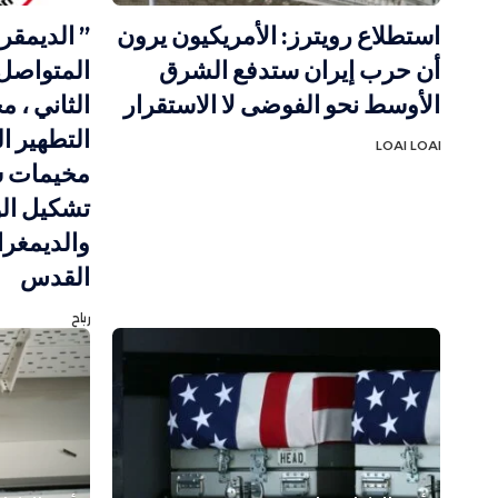
استطلاع رويترز: الأمريكيون يرون
” الديمقر
أن حرب إيران ستدفع الشرق
المتواصل 
الأوسط نحو الفوضى لا الاستقرار
الثاني ، 
التطهير ا
LOAI LOAI
مخيمات ش
تشكيل الو
والديمغر
القدس
رباح