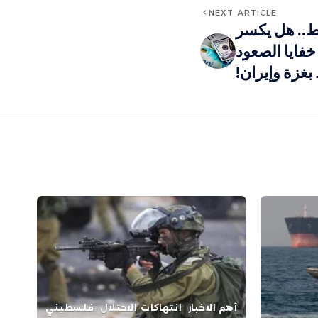
NEXT ARTICLE
بط.. هل يكسر
اكل؟ خفايا الصعود
بغزة وإيران!
أهم الاخبار
انتهاكات الاحتلال
فلسطيني