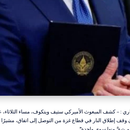
اري : – كشف المبعوث الأميركي ستيف ويتكوف، مساء الثلاثاء، 
يتبقَّ منها سوى واحدة”.