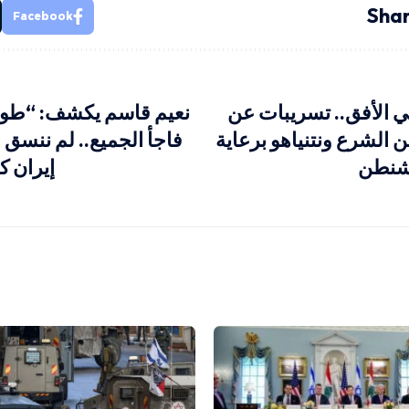
Shar
Facebook
ي الأفق.. تسريبات عن
نعيم قاسم يكشف: “طوف
ن الشرع ونتنياهو برعاية
فاجأ الجميع.. لم ننسق
شنطن
إيران ك