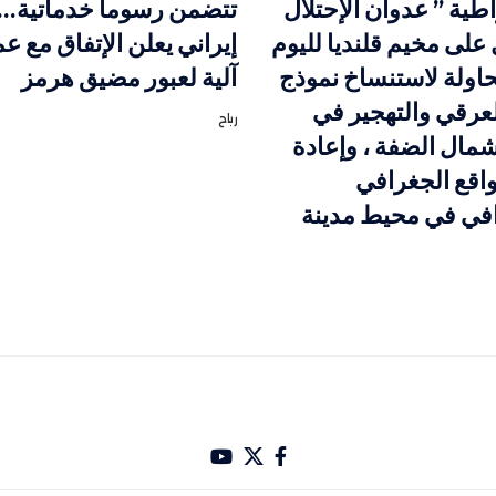
اطية ” عدوان الإحتلال
تتضمن رسوما خدماتية
على مخيم قلنديا لليوم
إيراني يعلن الإتفاق مع ع
محاولة لاستنساخ نموذج
آلية لعبور مضيق هرمز
لعرقي والتهجير في
رباح
مال الضفة ، وإعادة
اقع الجغرافي
افي في محيط مدينة