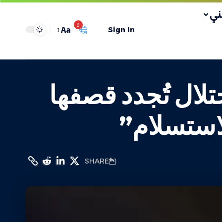
ي
9
Aa
Sign In
تلال تُجدد قصفها
استسلام”
SHARE