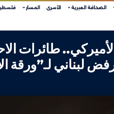
الصحافة العبرية
الأسرى
المسار
فلسطين
لأميركي.. طائرات الاح
فض لبناني لـ”ورقة ال