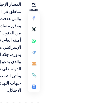
المسار الإخب
SHARE
مناطق في الج
والتي هدفت إ
ووفق مصادر 
من الجنوب كخ
أمينه العام،
الإسرائيلي م
والذي يدعو إ
الدولة على س
ويأتي التصعي
جبهات التهدئة
الاحتلال.