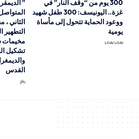
300 يوم من “وقف النار” في
” الديمقر
غزة.. اليونيسف: 300 طفل شهيد
المتواصل 
ووعود الحماية تتحول إلى مأساة
الثاني ، 
يومية
التطهير ا
مخيمات ش
LOAI LOAI
تشكيل الو
والديمغر
القدس
رباح