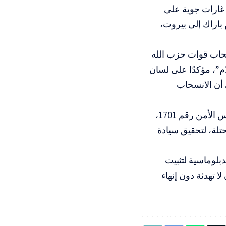
ة غارات جوية على
 باراك إلى بيروت،
حاب قوات حزب الله
م”، مؤكدًا على لسان
 أن الانسحاب
بدوره، جدّد الرئيس اللبناني جوزيف عون التأكيد على ضرورة تنفيذ قرار مجلس الأمن رقم 1701،
حتلة، لتحقيق سيادة
دبلوماسية لتثبيت
ا تهدئة دون إنهاء