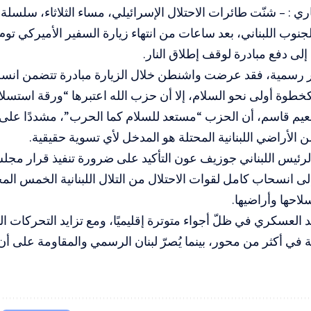
اري : – شنّت طائرات الاحتلال الإسرائيلي، مساء الثلاثاء، سلسل
نوب اللبناني، بعد ساعات من انتهاء زيارة السفير الأميركي توم
لى دفع مبادرة لوقف إطلاق النار.
رسمية، فقد عرضت واشنطن خلال الزيارة مبادرة تتضمن انس
طوة أولى نحو السلام، إلا أن حزب الله اعتبرها “ورقة استسلا
 نعيم قاسم، أن الحزب “مستعد للسلام كما الحرب”، مشددًا على
ن الأراضي اللبنانية المحتلة هو المدخل لأي تسوية حقيقية.
لى انسحاب كامل لقوات الاحتلال من التلال اللبنانية الخمس الم
لاحها وأراضيها.
د العسكري في ظلّ أجواء متوترة إقليميًا، ومع تزايد التحركات ال
 في أكثر من محور، بينما يُصرّ لبنان الرسمي والمقاومة على أن ل