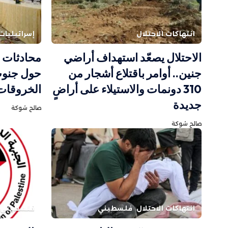
انتهاكات الاحتلال
إسرائيليات
الاحتلال يصعّد استهداف أراضي
محادثات ر
جنين.. أوامر باقتلاع أشجار من
حول جنوب
310 دونمات والاستيلاء على أراضٍ
الخروقات 
جديدة
صالح شوكة
صالح شوكة
انتهاكات الاحتلال
فلسطيني
فلسطيني