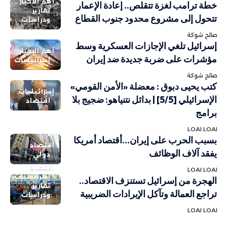
أهم الاخبار
خطة ترامب لغزة تتقلص.. إعادة الإعمار
تقارير
تتحول إلى مشروع محدود جنوب القطاع
ودراسات
صالح شوكة
إسرائيل تلغي الإجازات العسكرية وسط
أهم الاخبار
مؤشرات على ضربة جديدة ضد إيران
إسرائيليات
صالح شوكة
كتب يحيى دبوق : معضلة «الأمن القومي»
إسرائيليات
الإسرائيلي [5/5] | بدائل نتنياهو: ضجيج بلا
اقتصاد
برامج
LOAI LOAI
بسبب الحرب على إيران…أقتصاد أمريكا
اقتصاد
يفقد آلاف الوظائف
دولي
اقتصاد
LOAI LOAI
إسرائيليات
الهجرة من إسرائيل تستنزف الاقتصاد..
تقارير
تراجع العمالة وتآكل الإيرادات الضريبية
ودراسات
LOAI LOAI