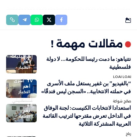
مقالات مهمة !
إسرائيليات
نتنياهو: ما دمت رئيسا للحكومة… لا دولة
أهم
فلسطينية
الاخبار
LOAI LOAI
TV
أسرى
“بالفيديو” بن غفير يستغل ملف الأسرى
أهم
في حملته الانتخابية.. «السجن ليس فندقًا»
الاخبار
فلسطيني
صالح شوكة
48
استعدادا لانتخابات الكنيست: لجنة الوفاق
أهم
في الداخل تعرض مقترحها لترتيب القائمة
الاخبار
العربية المشتركة الثلاثية
رباح