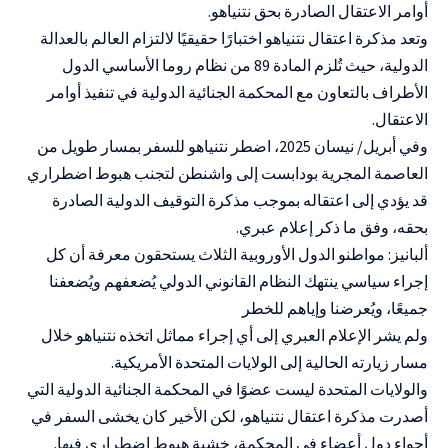
أوامر الاعتقال الصادرة بحق نتنياهو.
وتعد مذكرة اعتقال نتنياهو اختبارًا حقيقيًا لالتزام العالم بالعدالة
الدولية، حيث تُلزم المادة 89 من نظام روما الأساسي الدول
الأطراف بالتعاون مع المحكمة الجنائية الدولية في تنفيذ أوامر
الاعتقال.
وفي أبريل/ نيسان 2025، اضطر نتنياهو للسفر بمسار طويل من
العاصمة المجرية بودابست إلى واشنطن لتجنب هبوط اضطراري
قد يؤدي إلى اعتقاله بموجب مذكرة التوقيف الدولية الصادرة
بحقه، وفق ما ذكر إعلام عبري.
ألبانيز: مواطنو الدول الأوروبية الثلاث يستحقون معرفة أن كل
إجراء سياسي ينتهك النظام القانوني الدولي يُضعفهم ويُضعفنا
جميعًا، ويُعرضنا وإياهم للخطر
ولم يشر الإعلام العبري إلى أي إجراء مماثل اتخذه نتنياهو خلال
مسار زيارته الحالية إلى الولايات المتحدة الأمريكية.
والولايات المتحدة ليست عضوًا في المحكمة الجنائية الدولية التي
أصدرت مذكرة اعتقال نتنياهو، لكن الأخير كان يخشى السفر في
أجواء دول أعضاء في المحكمة، خشية هبوط اضطراري فيها.