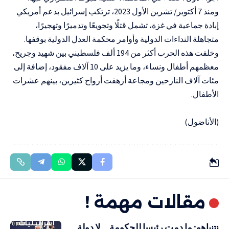
ومنذ 7 أكتوبر/ تشرين الأول 2023، ترتكب إسرائيل بدعم أمريكي
إبادة جماعية في غزة، تشمل قتلًا وتجويعًا وتدميرًا وتهجيرًا،
متجاهلة النداءات الدولية وأوامر محكمة العدل الدولية بوقفها.
وخلفت هذه الحرب أكثر من 194 ألف فلسطيني بين شهيد وجريح،
معظمهم أطفال ونساء، وما يزيد على 10 آلاف مفقود، إضافة إلى
مئات آلاف النازحين ومجاعة أزهقت أرواح كثيرين، بينهم عشرات
الأطفال.
(الأناضول)
مقالات مهمة !
إسرائيليات
نتنياهو: ما دمت رئيسا للحكومة… لا دولة