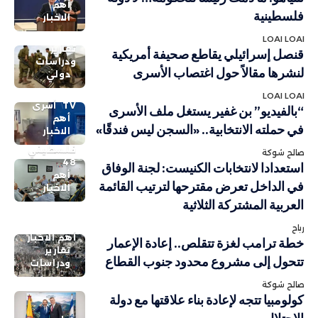
أهم
فلسطينية
الاخبار
LOAI LOAI
تقارير
قنصل إسرائيلي يقاطع صحيفة أمريكية
ودراسات
لنشرها مقالاً حول اغتصاب الأسرى
دولي
LOAI LOAI
TV
أسرى
“بالفيديو” بن غفير يستغل ملف الأسرى
أهم
في حملته الانتخابية.. «السجن ليس فندقًا»
الاخبار
فلسطيني
صالح شوكة
48
استعدادا لانتخابات الكنيست: لجنة الوفاق
أهم
في الداخل تعرض مقترحها لترتيب القائمة
الاخبار
العربية المشتركة الثلاثية
رباح
أهم الاخبار
خطة ترامب لغزة تتقلص.. إعادة الإعمار
تقارير
تتحول إلى مشروع محدود جنوب القطاع
ودراسات
صالح شوكة
كولومبيا تتجه لإعادة بناء علاقتها مع دولة