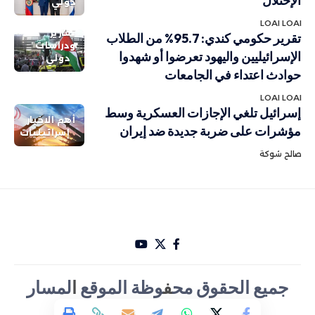
الإحتلال
دولي
LOAI LOAI
تقارير
تقرير حكومي كندي: 95.7% من الطلاب
ودراسات
الإسرائيليين واليهود تعرضوا أو شهدوا
دولي
حوادث اعتداء في الجامعات
LOAI LOAI
إسرائيل تلغي الإجازات العسكرية وسط
أهم الاخبار
مؤشرات على ضربة جديدة ضد إيران
إسرائيليات
صالح شوكة
جميع الحقوق مح
ف
وظة الموقع
ا
لمسار
الأخباري تصميم Hakam