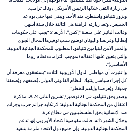
في زيارة التقى خلالها الرئيس الأمريكي دونالد ترامب.
ويزور نتنياهو واشنطن، منذ الأحد، ويبقى فيها حتى يوم غد
الخميس، وتعد زيارته الراهنة هي الثالثة خلال ستة أشهر.
وقالت ألبانيز على منصة “إكس”، الأربعاء: “يجب على حكومات
إيطاليا وفرنسا واليونان توضيح سبب توفيرها المجال الجوي
والممر الآمن لبنيامين نتنياهو، المطلوب للمحكمة الجنائية الدولية،
والتي يتعين عليها اعتقاله (بموجب التزامات نظام روما
الأساسي)”.
واعتبرت أن مواطني الدول الأوروبية الثلاث “يستحقون معرفة أن
كل إجراء سياسي ينتهك النظام القانوني الدولي، يُضعفهم ويُضعفنا
جميعًا، ويُعرضنا وإياهم للخطر”.
وصدر بحق نتنياهو، في 21 نوفمبر/ تشرين الثاني 2024، مذكرة
اعتقال من المحكمة الجنائية الدولية؛ لارتكابه جرائم حرب وجرائم
ضد الإنسانية بحق الفلسطينيين في قطاع غزة.
وخلال الشهر ذاته، قالت مفوضية الاتحاد الأوروبي إنها تدعم
المحكمة الجنائية الدولية، وإن جميع دول الاتحاد ملزمة بتنفيذ