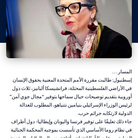
المسار …
إسطنبول: طالبت مقررة الأمم المتحدة المعنية بحقوق الإنسان
في الأراضي الفلسطينية المحتلة، فرانشيسكا ألبانيز، ثلاث دول
أوروبية بتقديم توضيحات حيال سماحها بتوفير “مجال جوي آمن”
لرئيس الوزراء الإسرائيلي بنيامين نتنياهو، المطلوب للعدالة
الدولية لارتكابه جرائم حرب.
جاء ذلك تعليقًا على توفير فرنسا واليونان وإيطاليا- دول أطراف
في نظام روما الأساسي الذي تأسست بموجبه المحكمة الجنائية
الدولية- ممرًا جويًا آمنًا لنتنياهو، أثناء توجهه إلى الولايات المتحدة،