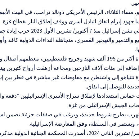
هر.
 جهود إبرام اتفاق لتبادل أسرى ووقف إطلاق النار بقطاع غزة.
وبدعم أمريكي تشن إسرائيل منذ 7 أكتوبر
يع والتدمير والتهجير القسري، متجاهلة النداءات الدولية كافة وأ
.
ضافة إلى مئات آلاف النازحين ومجاعة أزهقت أرواح كثيرين بي
رة نتنياهو إلى واشنطن مع مفاوضات غير مباشرة في قطر بين 
يدة للتوصل إلى اتفاق.
 حماس استعدادها لإطلاق سراح الأسرى الإسرائيليين “دفعة واح
سحاب الجيش الإسرائيلي من غزة.
 يتهرب بطرح شروط جديدة، ويرغب في صفقات جزئية تضمن است
، ويستمر في السلطة، وفق المعارضة الإسرائيلية.
وفي 21 نوفمبر/ تشرين الثاني 2024، أصدرت المحكمة الجنائية الدول