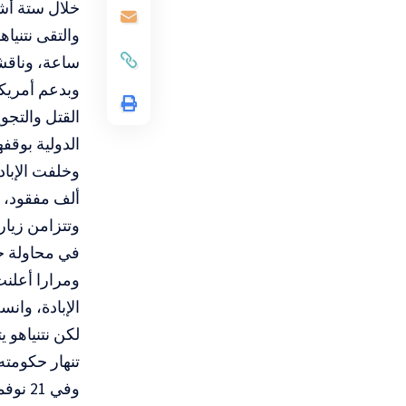
خلال ستة أش
ساعة، وناقشا
القتل والتجو
الدولية بوقفها
ألف مفقود، إ
وتتزامن زيا
في محاولة جد
ومرارا أعلنت
الإبادة، وان
لكن نتنياهو
تنهار حكومته