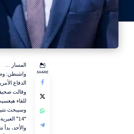
المسار …
SHARE
واشنطن: وصل ر
الدفاع الأم
وقالت صحيفة 
للقاء هيغسي
وسيبحث نتنيا
“14” العبرية.
والأحد، بدأ 