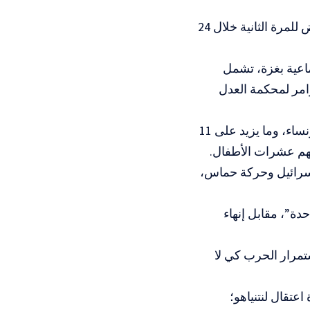
والتقى نتنياهو، مساء الثلاثاء، الرئيس الأمريكي دونالد ترامب، في البيت الأبيض للمرة الثانية خلال 24
/ تشرين الأول 2023 حرب إبادة جماعية بغزة، تشمل
وامر لمحكمة العدل
وخلفت الإبادة أكثر من 195 ألف شهيد وجريح فلسطينيين، معظمهم أطفال ونساء، وما يزيد على 11
نهم عشرات الأطفال.
إسرائيل وحركة حماس،
دة”، مقابل إنهاء
مرار الحرب كي لا
ية مذكرة اعتقال لنتنياهو؛