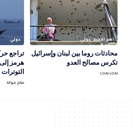
أهم الاخبار
دولي
دولي
محادثات روما بين لبنان وإسرائيل
تراجع حر
تكرس مصالح العدو
هرمز إلى 
التوترات ا
LOAI LOAI
صالح شوكة