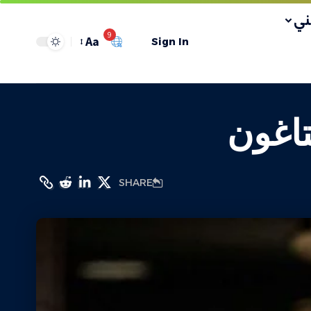
ي
9
Aa
Sign In
تاغون
SHARE