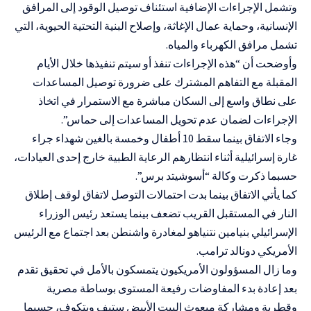
وتشمل الإجراءات الإضافية استئناف توصيل الوقود إلى المرافق
الإنسانية، وحماية عمال الإغاثة، وإصلاح البنية التحتية الحيوية، التي
تشمل مرافق الكهرباء والمياه.
وأوضحت أن “هذه الإجراءات تنفذ أو سيتم تنفيذها خلال الأيام
المقبلة مع التفاهم المشترك على ضرورة توصيل المساعدات
على نطاق واسع إلى السكان مباشرة مع الاستمرار في اتخاذ
الإجراءات لضمان عدم تحويل المساعدات إلى حماس”.
وجاء الاتفاق بينما سقط 10 أطفال وخمسة بالغين شهداء جراء
غارة إسرائيلية أثناء انتظارهم الرعاية الطبية خارج إحدى العيادات،
حسبما ذكرت وكالة “أسوشيتد برس”.
كما يأتي الاتفاق بينما بدت احتمالات التوصل لاتفاق لوقف إطلاق
النار في المستقبل القريب تضعف بينما يستعد رئيس الوزراء
الإسرائيلي بنيامين نتنياهو لمغادرة واشنطن بعد اجتماع مع الرئيس
الأمريكي دونالد ترامب.
وما زال المسؤولون الأمريكيون يتمسكون بالأمل في تحقيق تقدم
بعد إعادة بدء المفاوضات رفيعة المستوى بوساطة مصرية
وقطرية ومشاركة مبعوث البيت الأبيض ستيف ويتكوف، حسبما