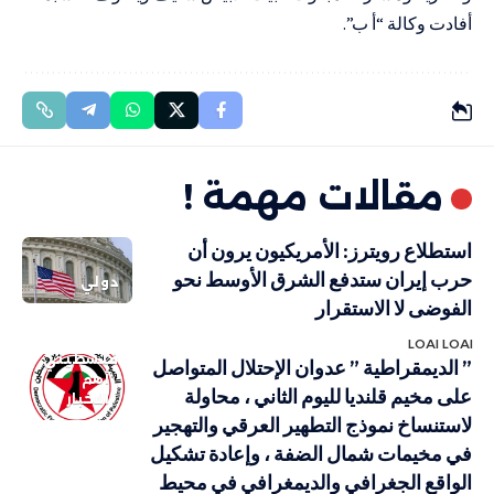
أفادت وكالة “أ ب”.
مقالات مهمة !
استطلاع رويترز: الأمريكيون يرون أن
حرب إيران ستدفع الشرق الأوسط نحو
دولي
الفوضى لا الاستقرار
LOAI LOAI
فلسطيني
” الديمقراطية ” عدوان الإحتلال المتواصل
أهم
على مخيم قلنديا لليوم الثاني ، محاولة
الاخبار
لاستنساخ نموذج التطهير العرقي والتهجير
في مخيمات شمال الضفة ، وإعادة تشكيل
الواقع الجغرافي والديمغرافي في محيط