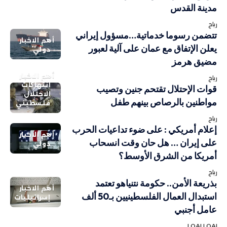
مدينة القدس
رباح
تتضمن رسوما خدماتية…مسؤول إيراني
أهم الاخبار
يعلن الإتفاق مع عمان على آلية لعبور
دولي
مضيق هرمز
أهم الاخبار
رباح
انتهاكات
قوات الإحتلال تقتحم جنين وتصيب
الاحتلال
مواطنين بالرصاص بينهم طفل
فلسطيني
رباح
إعلام أمريكي : على ضوء تداعيات الحرب
أهم الاخبار
على إيران … هل حان وقت انسحاب
دولي
أمريكا من الشرق الأوسط؟
رباح
بذريعة الأمن.. حكومة نتنياهو تعتمد
أهم الاخبار
استبدال العمال الفلسطينيين بـ50 ألف
إسرائيليات
عامل أجنبي
LOAI LOAI