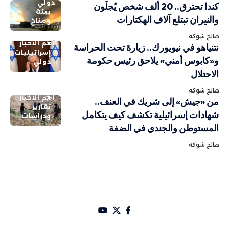
دولي
كندا تحترق.. 20 ألف شخص يُجلَون
بيئة
والنيران تبتلع آلاف الهكتارات
ومناخ
صالح شوكة
أهم الاخبار
نتنياهو في نيويورك.. زيارة تحت الحراسة
إسرائيليات
و«كابوس أمني» يلاحق رئيس حكومة
دولي
الاحتلال
صالح شوكة
أهم الاخبار
من «جيش» إلى شريك في العنف..
تقارير
شهادات إسرائيلية تكشف كيف يتكامل
ودراسات
المستوطن والجندي في الضفة
صالح شوكة