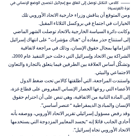
كالاس: التكتل توصل إلى اتفاق مع إسرائيل لتحسين الوضع الإنساني في
غزة (الفرنسية)
ومن المتوقع أن يناقش وزراء خارجية الاتحاد الأوروبي تلك
الخيارات في اجتماع في
بروكسل
الثلاثاء المقبل.
وكانت دائرة السياسة الخارجية بالاتحاد توصلت الشهر الماضي
إلى استنتاج حذر مفاده أن “هناك مؤشرات” على انتهاك إسرائيل
التزاماتها بمجال حقوق الإنسان، وذلك في مراجعة ل
اتفاقية
الشراكة بين الاتحاد وإسرائيل
التي دخلت حيز التنفيذ عام 2000،
وتشكّل أساس العلاقة بين الطرفين فيما يتعلق بالتجارة والتعاون
الاجتماعي والبيئي.
واستندت المراجعة، التي أطلقتها كالاس تحت ضغط الدول
الأعضاء التي روعها الحصار الإنساني المفروض على قطاع غزة،
إلى المادة الثانية من الاتفاقية، وهي تنص على أن احترام حقوق
الإنسان والمبادئ الديمقراطية “عنصر أساسي”.
وقد رفض مسؤول إسرائيلي تقرير الاتحاد الأوروبي، ووصفه بأنه
أحادي الجانب قائلا إنه “يجسد المعايير المزدوجة التي يستخدمها
الاتحاد الأوروبي تجاه إسرائيل”.