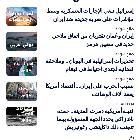
إسرائيل تلغي الإجازات العسكرية وسط
أهم الاخبار
مؤشرات على ضربة جديدة ضد إيران
إسرائيليات
صالح شوكة
إيران وعُمان تقتربان من اتفاق ملاحي
جديد في مضيق هرمز
دولي
عربي
صالح شوكة
تحذيرات إسرائيلية في اليونان.. وملاحقة
إسرائيليات
قضائية لجندي احتياط في فيتنام
دولي
صالح شوكة
بسبب الحرب على إيران…أقتصاد أمريكا
اقتصاد
يفقد آلاف الوظائف
دولي
LOAI LOAI
انتهاكات
قنبلة أمريكية دمرت المدينة.. عمدة
الاحتلال
ناغازاكي يحدد الجهة المسؤولة بينما
دولي
تتجنب ذلك تاكايتشي وغوتيريش
رباح