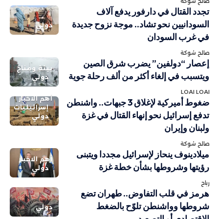
صالح شوكة
تجدد القتال في دارفور يدفع آلاف
السودانيين نحو تشاد.. موجة نزوح جديدة
دولي
في غرب السودان
صالح شوكة
إعصار “دولفين” يضرب شرق الصين
بيئة ومناخ
ويتسبب في إلغاء أكثر من ألف رحلة جوية
دولي
LOAI LOAI
أهم الاخبار
ضغوط أميركية لإغلاق 3 جبهات.. واشنطن
إسرائيليات
تدفع إسرائيل نحو إنهاء القتال في غزة
دولي
ولبنان وإيران
صالح شوكة
ميلادينوف ينحاز لإسرائيل مجددا ويتبنى
أهم الاخبار
رؤيتها وشروطها بشأن خطة غزة
دولي
رباح
هرمز في قلب التفاوض.. طهران تضع
شروطها وواشنطن تلوّح بالضغط
دولي
الاقتصادي أو التصعيد