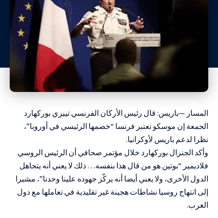
المسار —باريس: قال رئيس الأركان الفرنسي تييري بوركهارد
الجمعة إن موسكو تعتبر فرنسا “خصمها الرئيسي في أوروبا”،
نظرا لدعم باريس لأوكرانيا.
وأكد الجنرال بوركهارد خلال مؤتمر صحافي أن الرئيس الروسي
فلاديمير “بوتين هو من قال هذا بنفسه… ذلك لا يعني أنه يتجاهل
الدول الأخرى، ولا يعني أيضا أنه يركّز جهوده علينا وحدنا”، مشيرا
إلى انتهاج روسيا نشاطات هجينة غير تقليدية في تعاملها مع دول
الغرب.