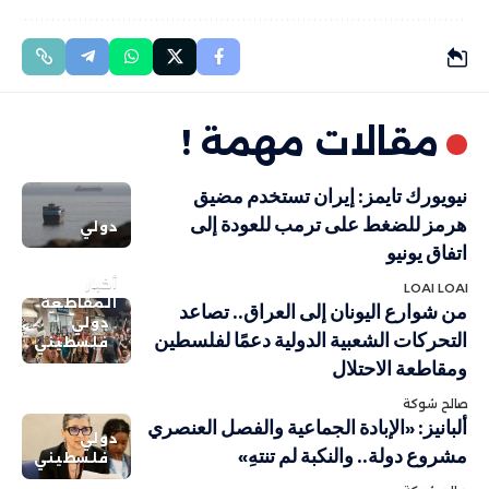
مقالات مهمة !
نيويورك تايمز: إيران تستخدم مضيق
هرمز للضغط على ترمب للعودة إلى
دولي
اتفاق يونيو
أخبار
LOAI LOAI
المقاطعة
من شوارع اليونان إلى العراق.. تصاعد
دولي
التحركات الشعبية الدولية دعمًا لفلسطين
فلسطيني
ومقاطعة الاحتلال
صالح شوكة
ألبانيز: «الإبادة الجماعية والفصل العنصري
دولي
مشروع دولة.. والنكبة لم تنتهِ»
فلسطيني