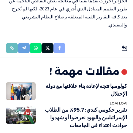
الجزائر أحرزت تقدمًا تقنيًّا في معالجة بعض النقائص الناجمة عن
تقرير التقييم المتبادل الذي أُجري في عام 2023، لكنها لم تُخرج
بعد كافة التقارير الفنية المتعلقة بإصلاح النظام التشريعي
والتنفيذي.
مقالات مهمة !
كولومبيا تتجه لإعادة بناء علاقتها مع دولة
الإحتلال
دولي
LOAI LOAI
تقارير
تقرير حكومي كندي: 95.7% من الطلاب
ودراسات
الإسرائيليين واليهود تعرضوا أو شهدوا
دولي
حوادث اعتداء في الجامعات