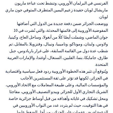
الفرنسي في البرلمان الأوروبي، وتنشط تحت عباءة ماريون
ماريشال لوبان حفيدة زعيم اليمين المتطرف المتوفي جون ماري
لوبان.
ووضعت الجزائر ضمن دفعة جديدة من الدول التي أضافتها
المفوضية الأوروبية إلى قائمتها المحدثة، والتي نُشرت في 10
جوان الماضي، وشملت أيضًا كلًا من أنغولا، وساحل العاج، وكينيا،
ولاوس، ولبنان، وموناكو، وناميبيا، ونيبال، وفنزويلا. بالمقابل، تم
شطب عدة دول من القائمة السابقة، على غرار باربادوس، جبل
طارق، جامايكا، بنما، الفلبين، السنغال، أوغندا، والإمارات العربية
المتحدة.
ويُتوقع أن تثير هذه الخطوة الأوروبية ردود فعل سياسية واقتصادية
في الجزائر، لكونها قد تؤثر على ثقة المستثمرين الأجانب
والمؤسسات المالية، وعلى طبيعة المعاملات مع الاتحاد الأوروبي،
الشريك التجاري الأول للجزائر. ويبدو التصنيف الأوروبي، مفاجئا
ومحل تشكيك في غاياته وأهدافه من قبل أوساط جزائرية خاصة
في هذا التوقيت، حيث لم يتردد عدد من النواب الأوروبيين في
الدعوة لفرض عقوبات على الجزائر، من أجل الضغط عليها