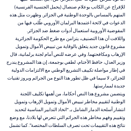
للإفراج عن الكاتب بوعلام صنصال (يحمل الجنسية الفرنسية)
المتهم بالمساس بالوحدة الوطنية في الجزائر. وظهرت مثل هذه
الدعوات في لائحة اعتمدها البرلمان الأوروبي طُلب فيها من
المفوضية الأوروبية استعمال أدوات ضغط ضد الجزائر.
واللافت أن هذا التصنيف، يتزامن مع طرح الحكومة الجزائرية
مشروع قانون جديد يتعلق بالوقاية من تبييض الأموال وتمويل
الإرهاب ومكافحتهما. وفي عرضه للنص أمام لجنة برلمانية، قال
وزير العدل، حافظ الأختام، لطفي بوجمعة، إن هذا المشروع يندرج
في إطار مواصلة تكييف التشريع الوطني مع الالتزامات الدولية
للجزائر، لا سيما في ظل تطور هذا النوع من الجرائم وبروز تقنيات
جديدة لممارستها.
ويتضمن مشروع هذا النص أحكاما، من أهمها تكليف اللجنة
الوطنية لتقييم مخاطر تبييض الأموال وتمويل الإرهاب وتمويل
انتشار أسلحة الدمار الشامل بـ “اتخاذ التدابير المناسبة لتحديد
وتقييم وفهم مخاطر هذه الجرائم التي تتعرض لها بلادنا، مع وضع
نتائج هذه التقييمات تحت تصرف السلطات المختصة”. كما تشمل