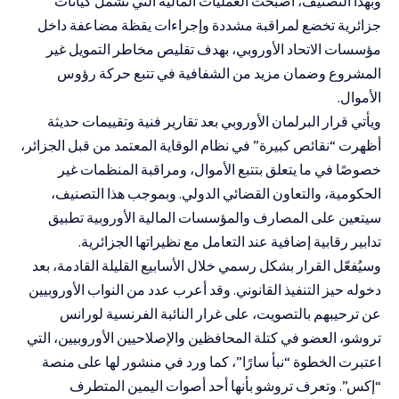
وبهذا التصنيف، أصبحت العمليات المالية التي تشمل كيانات
جزائرية تخضع لمراقبة مشددة وإجراءات يقظة مضاعفة داخل
مؤسسات الاتحاد الأوروبي، بهدف تقليص مخاطر التمويل غير
المشروع وضمان مزيد من الشفافية في تتبع حركة رؤوس
الأموال.
ويأتي قرار البرلمان الأوروبي بعد تقارير فنية وتقييمات حديثة
أظهرت “نقائص كبيرة” في نظام الوقاية المعتمد من قبل الجزائر،
خصوصًا في ما يتعلق بتتبع الأموال، ومراقبة المنظمات غير
الحكومية، والتعاون القضائي الدولي. وبموجب هذا التصنيف،
سيتعين على المصارف والمؤسسات المالية الأوروبية تطبيق
تدابير رقابية إضافية عند التعامل مع نظيراتها الجزائرية.
وسيُفعّل القرار بشكل رسمي خلال الأسابيع القليلة القادمة، بعد
دخوله حيز التنفيذ القانوني. وقد أعرب عدد من النواب الأوروبيين
عن ترحيبهم بالتصويت، على غرار النائبة الفرنسية لورانس
تروشو، العضو في كتلة المحافظين والإصلاحيين الأوروبيين، التي
اعتبرت الخطوة “نبأ سارًا”، كما ورد في منشور لها على منصة
“إكس”. وتعرف تروشو بأنها أحد أصوات اليمين المتطرف