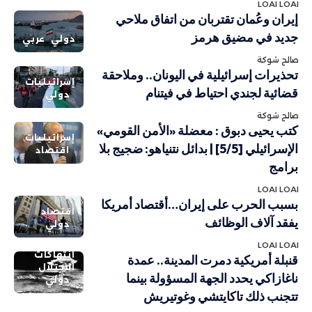
LOAI LOAI
إيران وعُمان تقتربان من اتفاق ملاحي
جديد في مضيق هرمز
دولي
عربي
صالح شوكة
تحذيرات إسرائيلية في اليونان.. وملاحقة
إسرائيليات
قضائية لجندي احتياط في فيتنام
دولي
صالح شوكة
كتب يحيى دبوق : معضلة «الأمن القومي»
إسرائيليات
الإسرائيلي [5/5] | بدائل نتنياهو: ضجيج بلا
اقتصاد
برامج
LOAI LOAI
بسبب الحرب على إيران…أقتصاد أمريكا
اقتصاد
يفقد آلاف الوظائف
دولي
LOAI LOAI
انتهاكات
قنبلة أمريكية دمرت المدينة.. عمدة
الاحتلال
ناغازاكي يحدد الجهة المسؤولة بينما
دولي
تتجنب ذلك تاكايتشي وغوتيريش