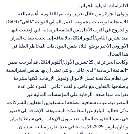
الالتزامات الدولية للجزائر.
وتولى الجزائر من خلال تعزيز ترسانتها القانونية، أهمية بالغة
للاستجابة لتوصيات مجموعة العمل المالي الدولية “غافي” (GAFI)
والخروج في أقرب الآجال من القائمة الرمادية التي وُضعت فيها
منذ تشرين الثاني/أكتوبر 2024، بالإضافة إلى تجنب تبعات القرار
الأوروبي الأخير بوضع البلاد ضمن الدول ذات المخاطر العليا في
هذا المجال.
وكانت الجزائر في 25 تشرين الأول/أكتوبر 2024، قد أدرجت ضمن
“القائمة الرمادية” لدى غافي، والتي تعني أن بها نقائص استراتيجية
في نظام مكافحة غسل الأموال وتمويل الإرهاب، لكنها ملتزمة
بإصلاحها بالتعاون مع غافي. وألقت “غافي” الضوء على عدة
ثغرات، منها ضعف الرقابة على المؤسسات المالية غير
المصرفية، غياب شفافية مصلحة المستفيدين الفعليين للشركات،
تدنّي فعالية التبليغ عن المعاملات المشبوهة، بالإضافة إلى قصور
في تنفيذ العقوبات المالية ضد تمويل الإرهاب. وفي شباط/فبراير
وآذار/مارس 2025، قدّمت غافي عدة تقارير متابعة تفيد بأن