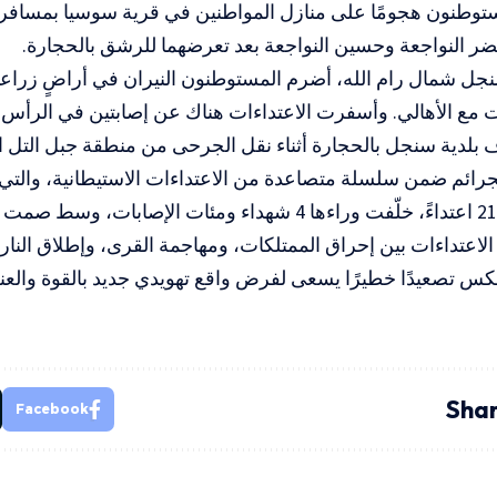
توطنون هجومًا على منازل المواطنين في قرية سوسيا بمسافر ي
ر النواجعة وحسين النواجعة بعد تعرضهما للرشق بالحجارة.
جل شمال رام الله، أضرم المستوطنون النيران في أراضٍ زراعي
ت مع الأهالي. وأسفرت الاعتداءات هناك عن إصابتين في الرأس
بلدية سنجل بالحجارة أثناء نقل الجرحى من منطقة جبل التل ا
جرائم ضمن سلسلة متصاعدة من الاعتداءات الاستيطانية، والتي
لاعتداءات بين إحراق الممتلكات، ومهاجمة القرى، وإطلاق النار
س تصعيدًا خطيرًا يسعى لفرض واقع تهويدي جديد بالقوة والعن
Shar
Facebook