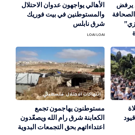
ن يرفض
الأهالي يواجهون عدوان الاحتلال
الصحافة
والمستوطنين في بيت فوريك
زي”
شرق نابلس
LOAI LOAI
انتهاكات الاحتلال
فلسطيني
اة
مستوطنون يهاجمون تجمع
يود
الكعابنة شرق رام الله ويصعّدون
اعتداءاتهم بحق التجمعات البدوية