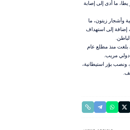
طا، ما أدى إلى إصابة
ة وأشجار زيتون، ما
، إضافة إلى استهداف
لباطن.
 بلغت منذ مطلع عام
، ونصب بؤر استيطانية،
ف.