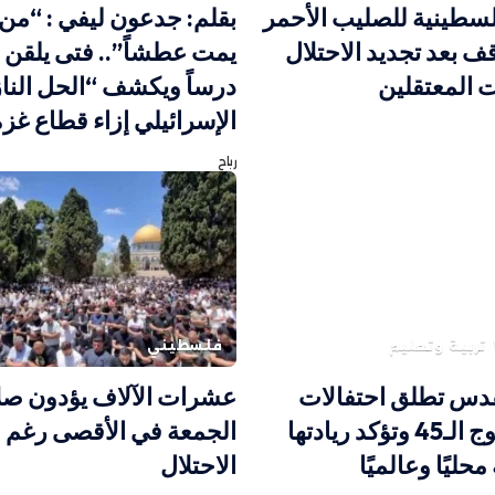
سطينية للصليب الأحمر
بقلم: جدعون ليفي : “م
قف بعد تجديد الاحتلال
يمت عطشاً”.. فتى يلقن 
ت المعتقلين
درساً ويكشف “الحل النا
الإسرائيلي إزاء قطاع غزة
رباح
تربية وتعليم
فلسطيني
قدس تطلق احتفالات
عشرات الآلاف يؤدون صل
تخريج الفوج الـ45 وتؤكد ريادتها
الجمعة في الأقصى رغم ق
محليًا وعالميًا
الاحتلال