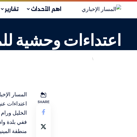
اهم الأحداث
تقارير
اعتداءات وحشية للمست
انتهاكات الاحتلال
فلسطيني
LAST UPDATED: 11 يوليو، 2025 5:29 م
المسار الإخب
SHARE
اعتداءات عن
الخليل ورام ا
ففي بلدة وا
منطقة الميني