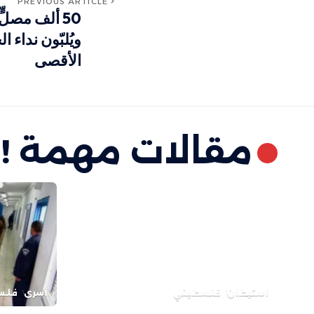
PREVIOUS ARTICLE
50 ألف مصلّ
ويُلبّون نداء
الأقصى
مقالات مهمة !
استيطان
فلسطيني
أسرى
فلس