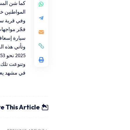
كما شن المس
المواطنين خض
وفي قرية سن
فجّر مواجها
سيارة إسعاف 
وتأتي هذه ال
2025 نحو 2153 اعتداءً، خلّفت وراءها 4 شهداء ومئات الإصابات، وسط صمت دولي مريب.
وتنوعت تلك ا
في مشهد يعك
e This Article