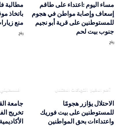
مساء اليوم :اعتداء على طاقم
مطالبة فل
إسعاف وإصابة مواطن في هجوم
باتخاذ مو
للمستوطنين على قرية أبو نجيم
منع زيارا
جنوب بيت لحم
رباح
رباح
أهم الاخبار
انتهاكات الاحتلال
فلسطيني
الاحتلال يؤازر هجومًا
جامعة ال
للمستوطنين على بيت فوريك
واعتداءات بحق المواطنين
الأكاديمية 