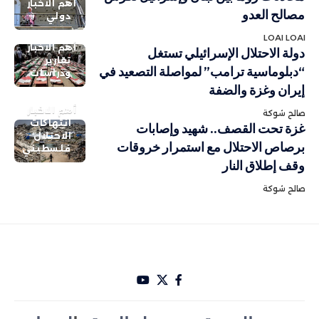
أهم الاخبار
مصالح العدو
دولي
LOAI LOAI
أهم الاخبار
دولة الاحتلال الإسرائيلي تستغل
تقارير
“دبلوماسية ترامب” لمواصلة التصعيد في
ودراسات
إيران وغزة والضفة
أهم الاخبار
صالح شوكة
انتهاكات
غزة تحت القصف.. شهيد وإصابات
الاحتلال
برصاص الاحتلال مع استمرار خروقات
فلسطيني
وقف إطلاق النار
صالح شوكة