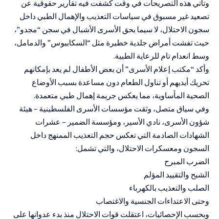
وتأتي هذه التصريحات في وقت كشفت فيه تقارير حقوقية عن
تصعيد غير مسبوق في سياسات التعذيب والإهمال الطبي داخل
سجون الاحتلال، لا سيما بحق الأسرى الأشبال في سجن “مجدو”،
حيث تفشت أمراض جلدية خطيرة مثل “السكابيوس” والدمامل،
وسط انعدام تام للرعاية الطبية.
وأكد “مكتب إعلام الأسرى” أن بعض الأطفال لم يعد بإمكانهم
تحريك أيديهم أو تناول الطعام دون مساعدة بسبب الأوضاع
الصحية المأساوية، مما يعكس جريمة إهمال طبي متعمدة.
وفي سياق متصل، وثقت مؤسسات الأسرى الفلسطينية – هيئة
شؤون الأسرى، نادي الأسير، ومؤسسة الضمير – عشرات
الشهادات الصادمة التي تعكس حجم التعذيب الممنهج داخل
السجون ومعسكرات الاحتلال، والتي تشمل:
الضرب المبرح
الشبح والتقييد المؤلم
الصلب والتعذيب بالكهرباء
وحتى الاعتداءات الجنسية والاغتصاب
وبحسب الإحصائيات، اعتقلت قوات الاحتلال منذ بدء عدوانها على