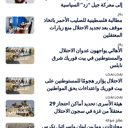
إلى معركة جيل “زد” السياسية
رباح
مطالبة فلسطينية للصليب الأحمر باتخاذ
أسرى
موقف بعد تجديد الاحتلال منع زيارات
فلسطيني
المعتقلين
رباح
أهم الاخبار
الأهالي يواجهون عدوان الاحتلال
انتهاكات
والمستوطنين في بيت فوريك شرق
الاحتلال
نابلس
LOAI LOAI
أهم الاخبار
الاحتلال يؤازر هجومًا للمستوطنين على
انتهاكات
بيت فوريك واعتداءات بحق المواطنين
الاحتلال
LOAI LOAI
هيئة الأسرى: تحديد أماكن احتجاز 29
أسرى
معتقلاً من غزة في سجون الاحتلال
فلسطيني
صالح شوكة
محادثات روما بين لبنان وإسرائيل تكرس