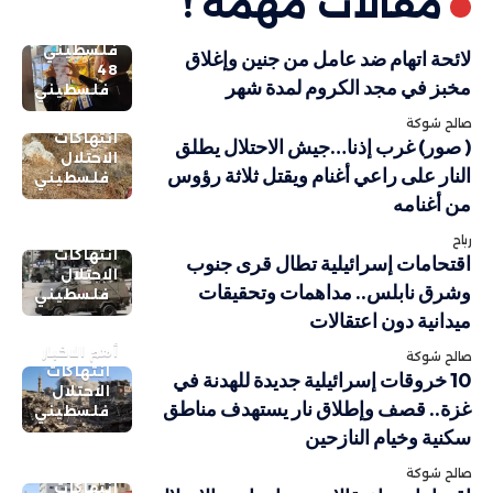
مقالات مهمة !
فلسطيني
لائحة اتهام ضد عامل من جنين وإغلاق
48
مخبز في مجد الكروم لمدة شهر
فلسطيني
صالح شوكة
انتهاكات
( صور) غرب إذنا…جيش الاحتلال يطلق
الاحتلال
النار على راعي أغنام ويقتل ثلاثة رؤوس
فلسطيني
من أغنامه
رباح
انتهاكات
اقتحامات إسرائيلية تطال قرى جنوب
الاحتلال
وشرق نابلس.. مداهمات وتحقيقات
فلسطيني
ميدانية دون اعتقالات
أهم الاخبار
صالح شوكة
انتهاكات
10 خروقات إسرائيلية جديدة للهدنة في
الاحتلال
غزة.. قصف وإطلاق نار يستهدف مناطق
فلسطيني
سكنية وخيام النازحين
صالح شوكة
انتهاكات