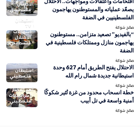
اقتحامات واعتقالات ومواجهات.. الاحتلال
الاحتلال
يصعّد عملياته والمستوطنون يهاجمون
فلسطيني
الفلسطينيين في الضفة
استيطان
TV
صالح شوكة
انتهاكات
“بالفيديو” تصعيد متزامن.. مستوطنون
الاحتلال
يهاجمون منازل وممتلكات فلسطينية في
فلسطيني
الضفة
صالح شوكة
الاحتلال يفتح الطريق أمام 627 وحدة
استيطان
استيطانية جديدة شمال رام الله
فلسطيني
صالح شوكة
أهم الاخبار
خطة انسحاب محدود من غزة تُثير شكوكًا
إسرائيليات
أمنية واسعة في تل أبيب
فلسطيني
صالح شوكة