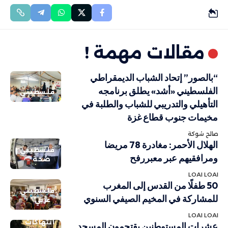
مقالات مهمة !
“بالصور” إتحاد الشباب الديمقراطي
الفلسطيني «أشد» يطلق برنامجه
فلسطيني
التأهيلي والتدريبي للشباب والطلبة في
مخيمات جنوب قطاع غزة
صالح شوكة
الهلال الأحمر: مغادرة 78 مريضا
فلسطيني
ومرافقيهم عبر معبررفح
صحة
LOAI LOAI
50 طفلًا من القدس إلى المغرب
فلسطيني
للمشاركة في المخيم الصيفي السنوي
عربي
LOAI LOAI
انتهاكات
عشرات المستوطنين يقتحمون المسجد