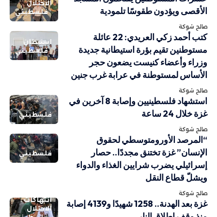
الاحتلال
الأقصى ويؤدون طقوسًا تلمودية
فلسطيني
صالح شوكة
كتب أحمد زكي العريدي: 22 عائلة
استيطان
مستوطنين تقيم بؤرة استيطانية جديدة
فلسطيني
وزراء وأعضاء كنيست يضعون حجر
الأساس لمستوطنة في عرابة غرب جنين
صالح شوكة
استشهاد فلسطينيين وإصابة 8 آخرين في
غزة خلال 24 ساعة
فلسطيني
صالح شوكة
“المرصد الأورومتوسطي لحقوق
الإنسان” غزة تختنق مجددًا.. حصار
فلسطيني
إسرائيلي يضرب شرايين الغذاء والدواء
ويشلّ قطاع النقل
صالح شوكة
انتهاكات
غزة بعد الهدنة.. 1258 شهيدًا و4139 إصابة
الاحتلال
منذ وقف إطلاق النار