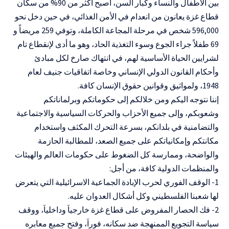
بين الأطفال والنساء وكبار السن، أصبح أكثر من 90% من سكان
قطاع غزة يعانون من انعدام في الأمن الغذائي، في حين دخل نحو
596,000 شخص في مرحلة المجاعة الكاملة، وتوفي 259 مريضاً و
69 طفلاً جراء الجوع وسوء التغذية الحاد، وهو ما أدى لإنقطاع تام
لشرايين الحياة الأساسية لهم، في انتهاك صارخ لكل مبادئ
وأحكام القانون الدولي الإنساني وخاصة اتفاقيات جنيف لعام
1948، ولمواثيق وقوانين حقوق الإنسان كافة.
إننا نتوجه اليكم ومن خلالكم إلى حكوماتكم وبرلماناتكم
وشعوبكم، وإلى جميع الأحزاب والحركات السياسية والاجتماعية
والتضامنية في بلدانكم، بسرعة التحرك المكثف واستخدام
مكانتكم وإمكانياتكم على جميع الصعد، للمطالبة الحازمة
والواضحة، وممارسة كل الضغوط على حكومات العالم والهيئات
والمنظمات الدولية كافة، من أجل:
1- الوقف الفوري لحرب الإبادة الجماعية الاسرائيلية التي يتعرض
لها شعبنا الفلسطيني وكل أشكال العدوان عليه.
2- فك الحصار المفروض على قطاع غزة خارجياَ وداخلياَ، ووقف
سياسة التجويع الممنهجة ضد سكانه، فوراَ، وفتح جميع معابره