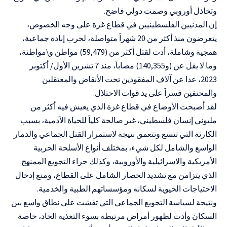
وتخاذل أوروبي وصمت دولي فاضح.
إن المدنيين الفلسطينيين في قطاع غزة على وجه الخصوص،
يتعرضون منذ أكثر من 20 شهراَ متواصلة، لحرب إبادة جماعية،
همجية وشاملة، أدت لقتل أكثر من (59,479) مواطن و\مواطنة،
وما لا يقل عن (و140,355) مصاباَ، منذ 7 تشرين الأول/ أكتوبر
2023، عدا عن آلاف المفقودين تحت الأنقاض والمعتقلين
والمختفين قسراَ على يد قوات الاحتلال.
لقد أصبحت الأوضاع في قطاع غزة الذي يعيش فيه أكثر من
مليوني إنسان فلسطيني، غير صالحة كلياَ للحياة الآدمية، بسبب
الكارثة التي تتسع وتتعمق نتيجة لاستمرار القتل الجماعي والدمار
الواسع والشامل لكل شيء، بمختلف أنواع الأسلحة الحربية
الأمريكية والاسرائيلية والأوروبية، وكذلك جراء التجويع الممنهج
الذي يتزامن مع تشديد الحصار الشامل على القطاع، ومنع إدخال
الاحتياجات الحيوية لسكانه ومؤسساتهم الطبية والخدمية.
ونتيجة لسياسة التجويع الجماعي التي تفشت على نطاق واسع بين
السكان وأدت لظهور أمراض مرتبطة بسوء التغذية الحاد، خاصة