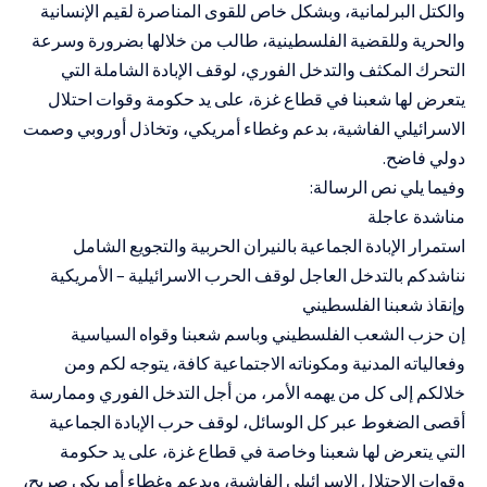
والكتل البرلمانية، وبشكل خاص للقوى المناصرة لقيم الإنسانية
والحرية وللقضية الفلسطينية، طالب من خلالها بضرورة وسرعة
التحرك المكثف والتدخل الفوري، لوقف الإبادة الشاملة التي
يتعرض لها شعبنا في قطاع غزة، على يد حكومة وقوات احتلال
الاسرائيلي الفاشية، بدعم وغطاء أمريكي، وتخاذل أوروبي وصمت
دولي فاضح.
وفيما يلي نص الرسالة:
مناشدة عاجلة
استمرار الإبادة الجماعية بالنيران الحربية والتجويع الشامل
نناشدكم بالتدخل العاجل لوقف الحرب الاسرائيلية – الأمريكية
وإنقاذ شعبنا الفلسطيني
إن حزب الشعب الفلسطيني وباسم شعبنا وقواه السياسية
وفعالياته المدنية ومكوناته الاجتماعية كافة، يتوجه لكم ومن
خلالكم إلى كل من يهمه الأمر، من أجل التدخل الفوري وممارسة
أقصى الضغوط عبر كل الوسائل، لوقف حرب الإبادة الجماعية
التي يتعرض لها شعبنا وخاصة في قطاع غزة، على يد حكومة
وقوات الاحتلال الاسرائيلي الفاشية، وبدعم وغطاء أمريكي صريح،