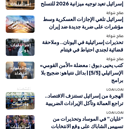
إسرائيل تعيد توجيه ميزانية 2026 للتسلح
إسرائيليات
صالح شوكة
إسرائيل تلغي الإجازات العسكرية وسط
أهم الاخبار
مؤشرات على ضربة جديدة ضد إيران
إسرائيليات
صالح شوكة
تحذيرات إسرائيلية في اليونان.. وملاحقة
إسرائيليات
قضائية لجندي احتياط في فيتنام
دولي
صالح شوكة
كتب يحيى دبوق : معضلة «الأمن القومي»
إسرائيليات
الإسرائيلي [5/5] | بدائل نتنياهو: ضجيج بلا
اقتصاد
برامج
اقتصاد
LOAI LOAI
إسرائيليات
الهجرة من إسرائيل تستنزف الاقتصاد..
تقارير
تراجع العمالة وتآكل الإيرادات الضريبية
ودراسات
LOAI LOAI
“غليان” في الموساد وتحذيرات من
تسييس الشاباك على وقع الانتخابات
إسرائيليات