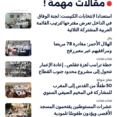
مقالات مهمة !
فلسطيني
48
استعدادا لانتخابات الكنيست: لجنة الوفاق
أهم
في الداخل تعرض مقترحها لترتيب القائمة
الاخبار
العربية المشتركة الثلاثية
رباح
الهلال الأحمر: مغادرة 78 مريضا
فلسطيني
ومرافقيهم عبر معبررفح
صحة
LOAI LOAI
أهم الاخبار
خطة ترامب لغزة تتقلص.. إعادة الإعمار
تقارير
تتحول إلى مشروع محدود جنوب القطاع
ودراسات
صالح شوكة
50 طفلًا من القدس إلى المغرب
فلسطيني
للمشاركة في المخيم الصيفي السنوي
عربي
LOAI LOAI
انتهاكات
عشرات المستوطنين يقتحمون المسجد
الاحتلال
الأقصى ويؤدون طقوسًا تلمودية
فلسطيني