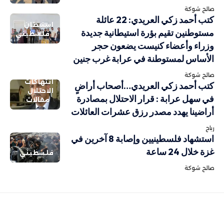
صالح شوكة
كتب أحمد زكي العريدي: 22 عائلة
استيطان
مستوطنين تقيم بؤرة استيطانية جديدة
فلسطيني
وزراء وأعضاء كنيست يضعون حجر
الأساس لمستوطنة في عرابة غرب جنين
صالح شوكة
انتهاكات
كتب أحمد زكي العريدي…أصحاب أراضٍ
الاحتلال
في سهل عرابة : قرار الاحتلال بمصادرة
مقالات
أراضينا يهدد مصدر رزق عشرات العائلات
رباح
استشهاد فلسطينيين وإصابة 8 آخرين في
غزة خلال 24 ساعة
فلسطيني
صالح شوكة