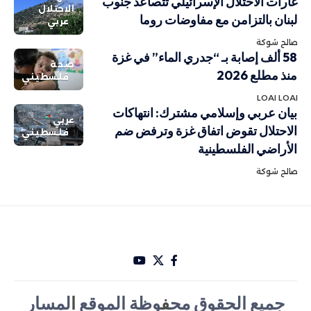
غارات الاحتلال الإسرائيلي تتصاعد جنوب
الاحتلال
لبنان بالتزامن مع مفاوضات روما
عربي
صالح شوكة
58 ألف إصابة بـ “جدري الماء” في غزة
صحة
منذ مطلع 2026
فلسطيني
LOAI LOAI
بيان عربي وإسلامي مشترك: انتهاكات
عربي
الاحتلال تقوض اتفاق غزة وترفض ضم
فلسطيني
الأراضي الفلسطينية
صالح شوكة
جميع الحقوق مح
ف
وظة الموقع
ا
لمسار