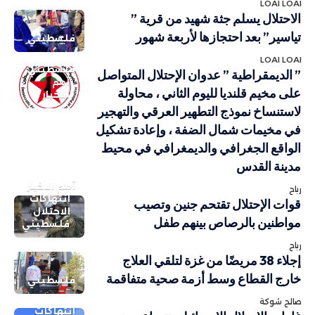
LOAI LOAI
الاحتلال يسلم جثة شهيد من قرية ”
تياسير” بعد احتجازها لأربعة شهور
فلسطيني
LOAI LOAI
فلسطيني
” الديمقراطية ” عدوان الإحتلال المتواصل
أهم
على مخيم قلنديا لليوم الثاني ، محاولة
الاخبار
لاستنساخ نموذج التطهير العرقي والتهجير
في مخيمات شمال الضفة ، وإعادة تشكيل
الواقع الجغرافي والديمغرافي في محيط
مدينة القدس
أهم الاخبار
رباح
انتهاكات
قوات الإحتلال تقتحم جنين وتصيب
الاحتلال
مواطنين بالرصاص بينهم طفل
فلسطيني
رباح
إجلاء 38 مريضًا من غزة لتلقي العلاج
خارج القطاع وسط أزمة صحية متفاقمة
فلسطيني
صالح شوكة
انتهاكات