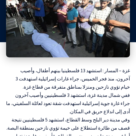
غزة – المسار : استشهد 13 فلسطينيا بينهم أطفال، وأصيب
آخرون، منذ فجر الخميس، جراء غارات إسرائيلية استهدفت 3
خيام تؤوي نازحين ومنزلا بمناطق متفرقة من قطاع غزة.
ففي شمال مدينة غزة، استشهد 3 فلسطينيين وأصيب آخرون
جراء غارة جوية إسرائيلية استهدفت شقة تعود لعائلة السلفيتي، ما
أدى إلى اندلاع حريق في المكان.
وفي مدينة دير البلح وسط القطاع، استشهد 5 فلسطينيين نتيجة
قصف من طائرة استطلاع على خيمة تؤوي نازحين بمنطقة البصة.
أما في مدينة خان يونس جنوب القطاع، فأسفرت غارة نفذتها