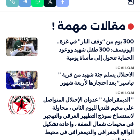
مقالات مهمة !
انتهاكات
300 يوم من “وقف النار” في غزة..
الاحتلال
اليونيسف: 300 طفل شهيد ووعود
فلسطيني
الحماية تتحول إلى مأساة يومية
LOAI LOAI
الاحتلال يسلم جثة شهيد من قرية ”
تياسير” بعد احتجازها لأربعة شهور
فلسطيني
LOAI LOAI
فلسطيني
” الديمقراطية ” عدوان الإحتلال المتواصل
أهم
على مخيم قلنديا لليوم الثاني ، محاولة
الاخبار
لاستنساخ نموذج التطهير العرقي والتهجير
في مخيمات شمال الضفة ، وإعادة تشكيل
الواقع الجغرافي والديمغرافي في محيط