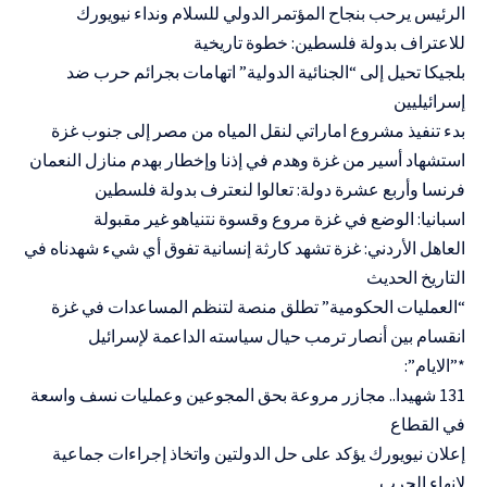
الرئيس يرحب بنجاح المؤتمر الدولي للسلام ونداء نيويورك
للاعتراف بدولة فلسطين: خطوة تاريخية
بلجيكا تحيل إلى “الجنائية الدولية” اتهامات بجرائم حرب ضد
إسرائيليين
بدء تنفيذ مشروع اماراتي لنقل المياه من مصر إلى جنوب غزة
استشهاد أسير من غزة وهدم في إذنا وإخطار بهدم منازل النعمان
فرنسا وأربع عشرة دولة: تعالوا لنعترف بدولة فلسطين
اسبانيا: الوضع في غزة مروع وقسوة نتنياهو غير مقبولة
العاهل الأردني: غزة تشهد كارثة إنسانية تفوق أي شيء شهدناه في
التاريخ الحديث
“العمليات الحكومية” تطلق منصة لتنظم المساعدات في غزة
انقسام بين أنصار ترمب حيال سياسته الداعمة لإسرائيل
*”الايام”:
131 شهيدا.. مجازر مروعة بحق المجوعين وعمليات نسف واسعة
في القطاع
إعلان نيويورك يؤكد على حل الدولتين واتخاذ إجراءات جماعية
لإنهاء الحرب