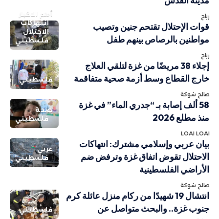
مدينة القدس
أهم الاخبار
رباح
انتهاكات
قوات الإحتلال تقتحم جنين وتصيب
الاحتلال
مواطنين بالرصاص بينهم طفل
فلسطيني
رباح
إجلاء 38 مريضًا من غزة لتلقي العلاج
خارج القطاع وسط أزمة صحية متفاقمة
فلسطيني
صالح شوكة
58 ألف إصابة بـ “جدري الماء” في غزة
صحة
منذ مطلع 2026
فلسطيني
LOAI LOAI
بيان عربي وإسلامي مشترك: انتهاكات
عربي
الاحتلال تقوض اتفاق غزة وترفض ضم
فلسطيني
الأراضي الفلسطينية
صالح شوكة
انتشال 19 شهيدًا من ركام منزل عائلة كرم
جنوب غزة.. والبحث متواصل عن
فلسطيني