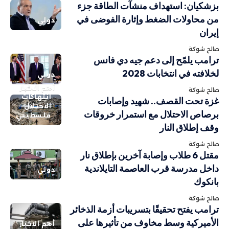
بزشكيان: استهداف منشآت الطاقة جزء
من محاولات الضغط وإثارة الفوضى في
دولي
إيران
صالح شوكة
ترامب يلمّح إلى دعم جيه دي فانس
لخلافته في انتخابات 2028
دولي
أهم الاخبار
صالح شوكة
انتهاكات
غزة تحت القصف.. شهيد وإصابات
الاحتلال
برصاص الاحتلال مع استمرار خروقات
فلسطيني
وقف إطلاق النار
صالح شوكة
مقتل 6 طلاب وإصابة آخرين بإطلاق نار
داخل مدرسة قرب العاصمة التايلاندية
دولي
بانكوك
صالح شوكة
ترامب يفتح تحقيقًا بتسريبات أزمة الذخائر
الأميركية وسط مخاوف من تأثيرها على
أهم الاخبار