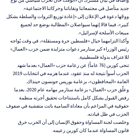
جديد متأصل في مجتمعاتنا ونقاباتنا وحركاتنا الاجتماعية».
ووجّها دعوة في الإعلان إلى «إعادة توزيع الثروات والسلطة بشكل
كبير»، فيما قالا إنهما سيواصلان «المطالبة بوضع حد لجميع
مبيعات الأسلحة لإسرائيل».
وأكدا التزامهما حيال «فلسطين حرة ومستقلة»، في وقت يُواجه
رئيس الوزراء كير ستارمر دعوات متزايدة ضمن حزب «العمال»
للاعتراف بدولة فلسطينية.
تنحى كوربن (76 عاماً) عن زعامة حزب «العمال» بعدما شهد
الحزب أسوأ نتيجة له منذ عقود، عندما هزمه في انتخابات 2019
العامة «المحافظون»، بزعامة بوريس جونسون حينذاك.
وعلّق حزب «العمال» بزعامة ستارمر مهامه عام 2020، بعدما
رفض القبول بشكل كامل باستنتاجات تحقيق أجرته منظمة
حقوقية في المزاعم بأن معاداة السامية باتت متفشية في صفوف
الحزب في ظل قيادته.
وخلصت لجنة المساواة وحقوق الإنسان إلى أن الحزب خرق
قانون المساواة عندما كان كوربن زعيمه.