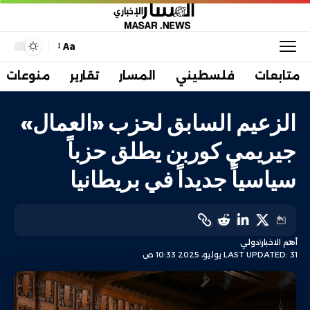
Aa
متابعات
فلسطيني
المسار
تقارير
منوعات
الزعيم السابق لحزب «العمال»
جيريمي كوربن يطلق حزباً
سياسياً جديداً في بريطانيا
أهم الاخبار
دولي
LAST UPDATED: 31 يوليو، 2025 10:33 ص