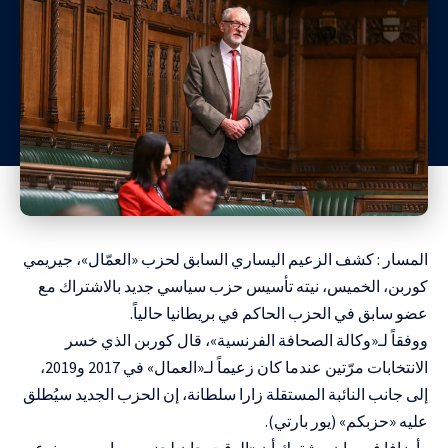
المسار : كشف الزعيم اليساري السابق لحزب «العمّال»، جيريمي
كوربن، الخميس، نيته تأسيس حزب سياسي جديد بالاشتراك مع
عضو سابق في الحزب الحاكم في بريطانيا حالياً.
ووفقاً لـ«وكالة الصحافة الفرنسية»، قال كوربن الذي خسر
الانتخابات مرّتين عندما كان زعيماً لـ«العمال» في 2017 و2019،
إلى جانب النائبة المستقلة زارا سلطانة، إن الحزب الجديد سيُطلق
عليه «حزبكم» (يور بارتي).
وأضافا في بيان مشترك أن «الوقت حان لحزب سياسي من نوع