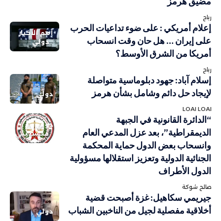
مضيق هرمز
رباح
إعلام أمريكي : على ضوء تداعيات الحرب
أهم الاخبار
على إيران … هل حان وقت انسحاب
دولي
أمريكا من الشرق الأوسط؟
رباح
إسلام آباد: جهود دبلوماسية متواصلة
لإيجاد حل دائم وشامل بشأن هرمز
دولي
LOAI LOAI
“الدائرة القانونية في الجبهة
دولي
الديمقراطية”، بعد عزل المدعي العام
فلسطيني
وانسحاب بعض الدول حماية المحكمة
الجنائية الدولية وتعزيز استقلالها مسؤولية
الدول الأطراف
صالح شوكة
جيريمي سكاهيل: غزة أصبحت قضية
أخلاقية مفصلية لجيل من الناخبين الشباب
دولي