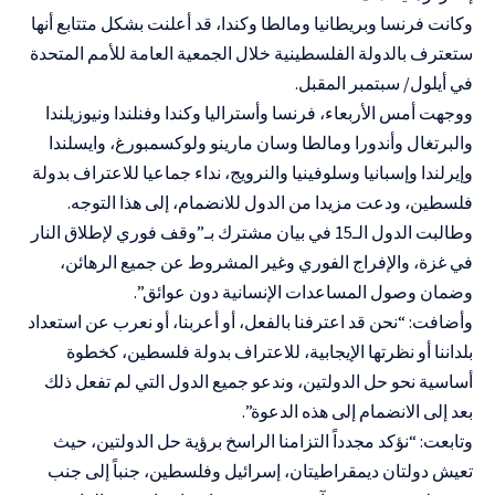
وكانت فرنسا وبريطانيا ومالطا وكندا، قد أعلنت بشكل متتابع أنها
ستعترف بالدولة الفلسطينية خلال الجمعية العامة للأمم المتحدة
في أيلول/ سبتمبر المقبل.
ووجهت أمس الأربعاء، فرنسا وأستراليا وكندا وفنلندا ونيوزيلندا
والبرتغال وأندورا ومالطا وسان مارينو ولوكسمبورغ، وايسلندا
وإيرلندا وإسبانيا وسلوفينيا والنرويج، نداء جماعيا للاعتراف بدولة
فلسطين، ودعت مزيدا من الدول للانضمام، إلى هذا التوجه.
وطالبت الدول الـ15 في بيان مشترك بـ”وقف فوري لإطلاق النار
في غزة، والإفراج الفوري وغير المشروط عن جميع الرهائن،
وضمان وصول المساعدات الإنسانية دون عوائق”.
وأضافت: “نحن قد اعترفنا بالفعل، أو أعربنا، أو نعرب عن استعداد
بلداننا أو نظرتها الإيجابية، للاعتراف بدولة فلسطين، كخطوة
أساسية نحو حل الدولتين، وندعو جميع الدول التي لم تفعل ذلك
بعد إلى الانضمام إلى هذه الدعوة”.
وتابعت: “نؤكد مجدداً التزامنا الراسخ برؤية حل الدولتين، حيث
تعيش دولتان ديمقراطيتان، إسرائيل وفلسطين، جنباً إلى جنب