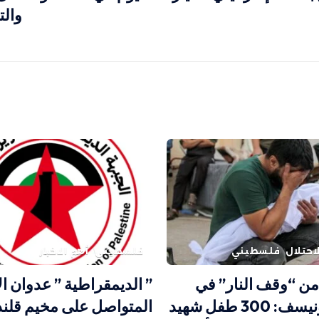
والت
احتلال
فلسطيني
فلسطيني
أهم الاخبار
وم من “وقف النار” في
” الديمقراطية ” عدوان ال
غزة.. اليونيسف: 300 طفل شهيد
المتواصل على مخيم قلندي