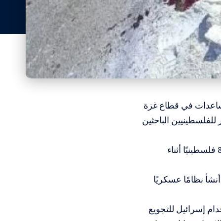
مساعدات في قطاع غزة
للفلسطينيين الباحثين
وفي تقرير صادم صدر الجمعة، وثّقت المنظمة الحقوقية الدولية استشهاد 859 فلسطينيًا أثناء
شأ نظامًا عسكريًا
ام إسرائيل للتجويع