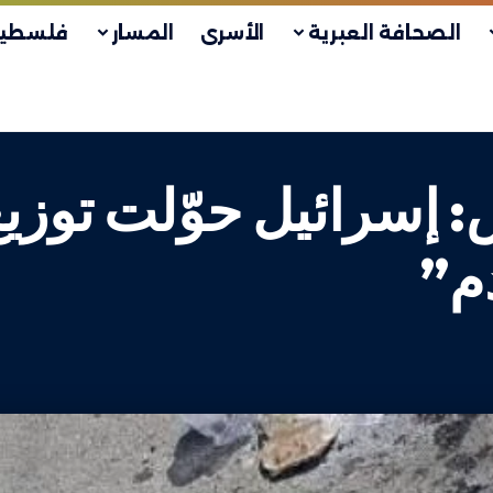
الصحافة العبرية
الأسرى
المسار
فلسطين
 إسرائيل حوّلت توزي
م”