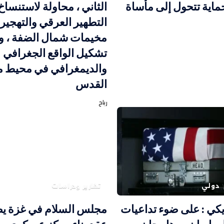
ماية تتحول إلى مأساة
الثاني ، محاولة لاستنساخ
التطهير العرقي والتهجير
مخيمات شمال الضفة ، و
تشكيل الواقع الجغرافي
والديمغرافي في محيط م
القدس
رباح
دولي
تقارير ودراسات
يكي : على ضوء تداعيات
مجلس السلام في غزة يص