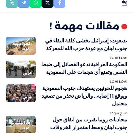
مقالات مهمة !
في
يديعوت: إسرائيل تخشى كلفة البقاء في
المواجهة
جنوب لبنان مع عودة حزب الله للمعركة
عربي
LOAI LOAI
الحكومة العراقية تدعو الفصائل إلى ضبط
النفس وتمنع أي هجمات على السعودية
عربي
LOAI LOAI
هجوم للحوثيين يستهدف جنوب السعودية
ويوقع 11 إصابة.. والرياض تحذر من تصعيد
عربي
محتمل
صالح شوكة
محادثات روما تقترب من اتفاق حول
إسرائيليات
جنوب لبنان وسط استمرار الخروقات
عربي