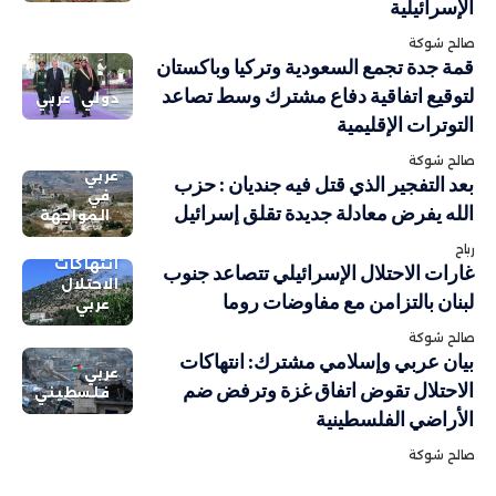
الإسرائيلية
صالح شوكة
قمة جدة تجمع السعودية وتركيا وباكستان
لتوقيع اتفاقية دفاع مشترك وسط تصاعد
دولي
عربي
التوترات الإقليمية
صالح شوكة
عربي
بعد التفجير الذي قتل فيه جنديان : حزب
في
الله يفرض معادلة جديدة تقلق إسرائيل
المواجهة
رباح
انتهاكات
غارات الاحتلال الإسرائيلي تتصاعد جنوب
الاحتلال
لبنان بالتزامن مع مفاوضات روما
عربي
صالح شوكة
بيان عربي وإسلامي مشترك: انتهاكات
عربي
الاحتلال تقوض اتفاق غزة وترفض ضم
فلسطيني
الأراضي الفلسطينية
صالح شوكة