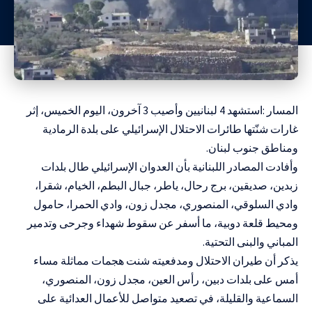
المسار :استشهد 4 لبنانيين وأصيب 3 آخرون، اليوم الخميس، إثر
غارات شنّتها طائرات الاحتلال الإسرائيلي على بلدة الرمادية
ومناطق جنوب لبنان.
وأفادت المصادر اللبنانية بأن العدوان الإسرائيلي طال بلدات
زبدين، صديقين، برج رحال، ياطر، جبال البطم، الخيام، شقرا،
وادي السلوقي، المنصوري، مجدل زون، وادي الحمرا، حامول
ومحيط قلعة دوبية، ما أسفر عن سقوط شهداء وجرحى وتدمير
المباني والبنى التحتية.
يذكر أن طيران الاحتلال ومدفعيته شنت هجمات مماثلة مساء
أمس على بلدات دبين، رأس العين، مجدل زون، المنصوري،
السماعية والقليلة، في تصعيد متواصل للأعمال العدائية على