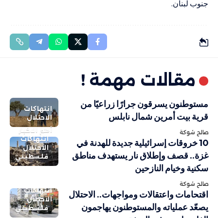
جنوب لبنان.
مقالات مهمة !
مستوطنون يسرقون جرارًا زراعيًا من
انتهاكات
قرية بيت أمرين شمال نابلس
الاحتلال
أهم الاخبار
صالح شوكة
انتهاكات
10 خروقات إسرائيلية جديدة للهدنة في
الاحتلال
غزة.. قصف وإطلاق نار يستهدف مناطق
فلسطيني
سكنية وخيام النازحين
صالح شوكة
انتهاكات
اقتحامات واعتقالات ومواجهات.. الاحتلال
الاحتلال
يصعّد عملياته والمستوطنون يهاجمون
فلسطيني