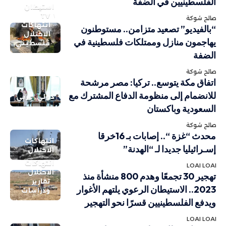
الفلسطينيين في الضفة
استيطان
TV
صالح شوكة
انتهاكات
“بالفيديو” تصعيد متزامن.. مستوطنون
الاحتلال
يهاجمون منازل وممتلكات فلسطينية في
فلسطيني
الضفة
صالح شوكة
اتفاق مكة يتوسع.. تركيا: مصر مرشحة
للانضمام إلى منظومة الدفاع المشترك مع
دولي
عربي
السعودية وباكستان
صالح شوكة
محدث “غزة “.. إصابات بـ 16خرقا
انتهاكات
إسـرائيليا جديدا لـ “الهدنة”
الاحتلال
انتهاكات
LOAI LOAI
الاحتلال
تهجير 30 تجمعًا وهدم 800 منشأة منذ
تقارير
2023.. الاستيطان الرعوي يلتهم الأغوار
ودراسات
ويدفع الفلسطينيين قسرًا نحو التهجير
LOAI LOAI