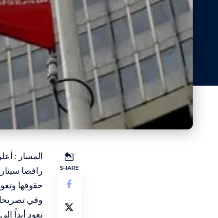
المسار : أع
SHARE
رافضا سينار
حقوقها وتعوي
وفي تصريحات