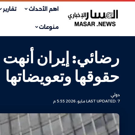
اهم الأحداث
تقارير
منوعات
رضائي: إيران أنهت 
حقوقها وتعويضاتها
دولي
LAST UPDATED: 7 مايو، 2026 5:55 م