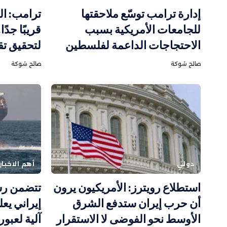
إدارة ترامب توسّع ملاحقتها
ترامب: ال
للجامعات الأمريكية بسبب
قريبًا جدً
الاحتجاجات الداعمة لفلسطين
لتحقيق تق
صالح شوكة
صالح شوكة
دولي
أهم الاخبار
استطلاع رويترز: الأمريكيون يرون
تتضمن رس
أن حرب إيران ستدفع الشرق
إيراني يع
الأوسط نحو الفوضى لا الاستقرار
آلية لعبو