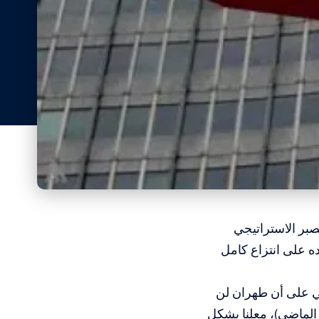
بر الاستراتيجي
 على انتزاع كامل
ي على أن طهران لن
عليه قبل الحرب التي استمرت 12 يوما (العام الماضي)، معلنا بشكل