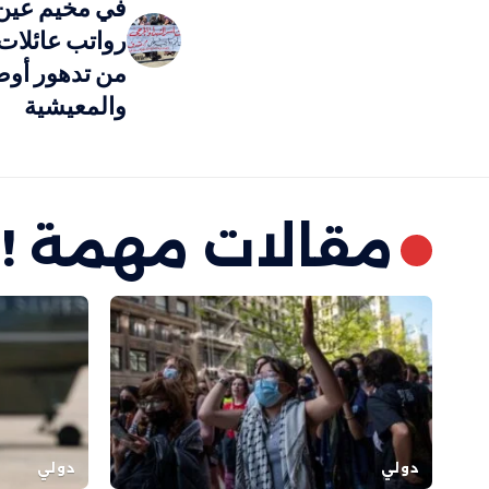
في مخيم عين
رواتب عائلات
من تدهور أوضا
والمعيشية
مقالات مهمة !
دولي
دولي