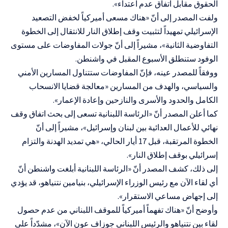
الحقوق مقابل اتفاق عدم اعتداء».
ولفت المصدر إلى أنّ «هناك مسعى أميركياً لخفض التصعيد
الإسرائيلي تمهيداً لتثبيت وقف إطلاق النار للانتقال إلى الخطوة
التفاوضية الثانية»، مشيراً إلى أنّ جولات المفاوضات على مستوى
الوفود ستنطلق الأسبوع المقبل في واشنطن.
ووفقاً للمصدر عينه، فإنّ المفاوضات ستتناول المسارين الأمني
والسياسي، والهدف من المسارين «معالجة قضايا الانسحاب
الكامل والحدود والأسرى والنازحين وإعادة الإعمار».
كما أعلن المصدر أنّ «الرئاسة اللبنانية تسعى إلى بحث اتفاق وقف
نهائي للأعمال العدائية بين لبنان وإسرائيل»، مشيراً إلى أنّ
الخطوة المرتقبة، قبل 17 أيار الحالي، «هي تمديد الهدنة والتزام
إسرائيلي بوقف إطلاق النار».
إلى ذلك، كشف المصدر أنّ «الرئاسة اللبنانية أبلغت واشنطن أنّ
أي لقاء الآن مع رئيس الوزراء الإسرائيلي، بنيامين نتنياهو، قد يؤدي
إلى إجهاض مساعي الاستقرار».
وأوضح أنّ «هناك تفهماً أميركياً للموقف اللبناني من عدم حصول
لقاء بين نتنياهو والرئيس اللبناني جوزاف عون الآن»، مشدّداً على