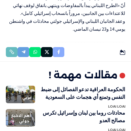
أنّ «الطرح اللبناني يبدأ بالمفاوضات وينتهي باتفاق لوقف نهائي
للاعتداءات بين الجانبين، مروراً بانسحاب إسرائيلي كامل».
وعقد الجانبان اللبناني والإسرائيلي جولتي محادثات في واشنطن
يومي 14 و23 نيسان الماضي.
مقالات مهمة !
الحكومة العراقية تدعو الفصائل إلى ضبط
النفس وتمنع أي هجمات على السعودية
عربي
LOAI LOAI
محادثات روما بين لبنان وإسرائيل تكرس
أهم الاخبار
مصالح العدو
دولي
LOAI LOAI