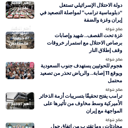
أهم الاخبار
دولة الاحتلال الإسرائيلي تستغل
تقارير
“دبلوماسية ترامب” لمواصلة التصعيد في
ودراسات
إيران وغزة والضفة
أهم الاخبار
صالح شوكة
انتهاكات
غزة تحت القصف.. شهيد وإصابات
الاحتلال
برصاص الاحتلال مع استمرار خروقات
فلسطيني
وقف إطلاق النار
صالح شوكة
هجوم للحوثيين يستهدف جنوب السعودية
ويوقع 11 إصابة.. والرياض تحذر من تصعيد
عربي
محتمل
صالح شوكة
ترامب يفتح تحقيقًا بتسريبات أزمة الذخائر
الأميركية وسط مخاوف من تأثيرها على
أهم الاخبار
المواجهة مع إيران
صالح شوكة
محادثات روما تقترب من اتفاق حول