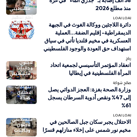
58 ألف إصابة بـ “جدري الماء” في غزة
صحة
منذ مطلع 2026
فلسطيني
أهم الاخبار
LOAI LOAI
فلسطيني
دائرة اللاجئين ووكالة الغوث في الجبهة
لاجئون
الديمقراطية- إقليم الضفة…العملية
وجاليات
العسكرية في مخيم قلنديا تأتي في سياق
استهداف حق العودة والوجود الفلسطيني
رباح
لاجئون
انعقاد المؤتمر التأسيسي لجمعية اتحاد
وجاليات
المرأة الفلسطينية في إيطاليا
فلسطيني
صالح شوكة
انتهاكات
وزارة الصحة بغزة: العجز الدوائي يصل
الاحتلال
إلى 47% ونقص أدوية السرطان يسجل
صحة
61%
LOAI LOAI
فلسطيني
الاحتلال يجبر سكان جبل الصالحين في
لاجئون
مخيم نور شمس على إخلاء منازلهم قسرًا
وجاليات