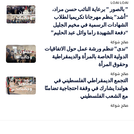
LOAI LOAI
” بالصور ” برعاية النائب حسن مراد،
لاجئون
“أشد” ينظم مهرجانا تكريميا لطلاب
وجاليات
الشهادات الرسمية في مخيم الجليل
“دفعة الشهيدة راما وائل عبد الحليم”
صالح شوكة
“ندى” تنظم ورشة عمل حول الاتفاقيات
لاجئون
الدولية الخاصة بالمرأة والديمقراطية
وجاليات
وحقوق المرأة
صالح شوكة
التجمع الديمقراطي الفلسطيني في
لاجئون
هولندا يشارك في وقفة احتجاجية تضامنًا
وجاليات
مع الشعب الفلسطيني
صالح شوكة