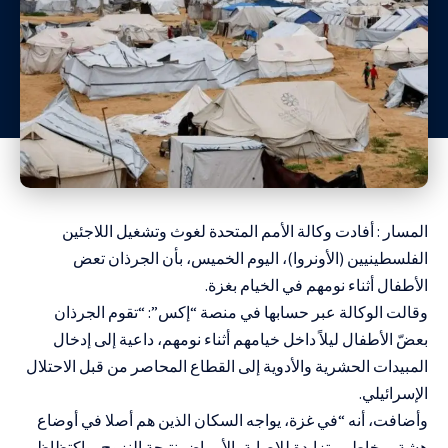
المسار : أفادت وكالة الأمم المتحدة لغوث وتشغيل اللاجئين
الفلسطينيين (الأونروا)، اليوم الخميس، بأن الجرذان تعض
الأطفال أثناء نومهم في الخيام بغزة.
وقالت الوكالة عبر حسابها في منصة “إكس”: “تقوم الجرذان
بعضّ الأطفال ليلاً داخل خيامهم أثناء نومهم، داعية إلى إدخال
المبيدات الحشرية والأدوية إلى القطاع المحاصر من قبل الاحتلال
الإسرائيلي.
وأضافت، أنه “في غزة، يواجه السكان الذين هم أصلا في أوضاع
هشة، مخاطر متزايدة للإصابة بالأمراض نتيجة النزوح، واكتظاظ