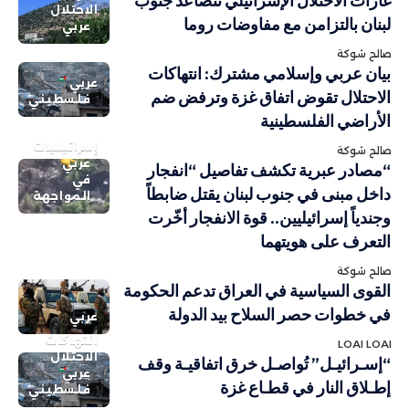
غارات الاحتلال الإسرائيلي تتصاعد جنوب
الاحتلال
لبنان بالتزامن مع مفاوضات روما
عربي
صالح شوكة
بيان عربي وإسلامي مشترك: انتهاكات
عربي
الاحتلال تقوض اتفاق غزة وترفض ضم
فلسطيني
الأراضي الفلسطينية
إسرائيليات
صالح شوكة
عربي
“مصادر عبرية تكشف تفاصيل “انفجار
في
داخل مبنى في جنوب لبنان يقتل ضابطاً
المواجهة
وجندياً إسرائيليين.. قوة الانفجار أخّرت
التعرف على هويتهما
صالح شوكة
القوى السياسية في العراق تدعم الحكومة
في خطوات حصر السلاح بيد الدولة
عربي
انتهاكات
LOAI LOAI
الاحتلال
“إسـرائيـل” تُواصـل خرق اتفاقيـة وقف
عربي
إطـلاق النار في قطـاع غزة
فلسطيني