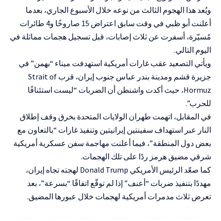
ويُعد هذا الهجوم الثالث من نوعه خلال الأسبوع الجاري، بعدما
أعلنت أبو ظبي في وقت سابق اعتراض 15 صاروخًا و4 طائرات
مُسيّرة، أسفرت عن ثلاث إصابات، قبل تسجيل هجمات مماثلة في
اليوم التالي.
ويأتي التصعيد عقب غارات أمريكية استهدفت ميناء “بهمن” في
جزيرة قشم ومدينة بندر عباس جنوب إيران، قرب
Strait of
Hormuz
، حيث أكدت واشنطن أن الضربات “ليست استئنافًا
للحرب”.
في المقابل، اتهمت طهران الولايات المتحدة بخرق وقف إطلاق
النار عبر استهداف سفينتين إيرانيتين وتنفيذ غارات “بالتعاون مع
بعض دول المنطقة”، فيما أعلنت مهاجمة سفن عسكرية أمريكية
شرقي مضيق هرمز ردًا على تلك الهجمات.
كما صعّد الرئيس الأمريكي
Donald Trump
لهجته تجاه إيران،
مهددًا بتنفيذ ضربات “أعنف” إذا لم توقّع اتفاقًا “بسرعة”، بعد
تعرض ثلاث مدمرات أمريكية لهجمات خلال عبورها المضيق.