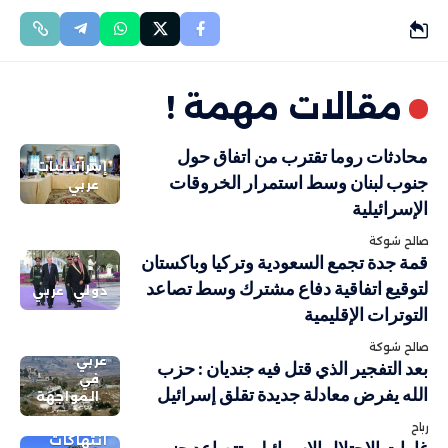
مقالات مهمة !
محادثات روما تقترب من اتفاق حول
إسرائيليات
جنوب لبنان وسط استمرار الخروقات
عربي
الإسرائيلية
صالح شوكة
قمة جدة تجمع السعودية وتركيا وباكستان
لتوقيع اتفاقية دفاع مشترك وسط تصاعد
دولي
عربي
التوترات الإقليمية
صالح شوكة
عربي
بعد التفجير الذي قتل فيه جنديان : حزب
في
الله يفرض معادلة جديدة تقلق إسرائيل
المواجهة
رباح
انتهاكات