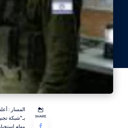
المسار : أعل
SHARE
بـ”شبكة تجني
مهام استخبار