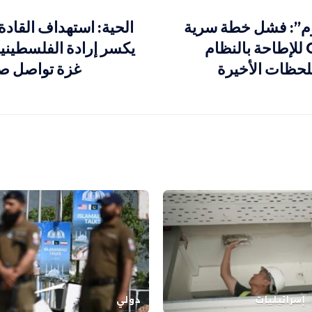
وم”: فشل خطة سرية
الحية: استهداف القادة 
للموساد وCIA للإطاحة بالنظام
يكسر إرادة الفلسطيني
للحظات الأخيرة
غزة تواصل صن
إسرائيليات
دولي