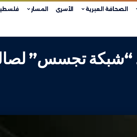
الصحافة العبرية
الأسرى
المسار
فلسطين
ط “شبكة تجسس” لصالح