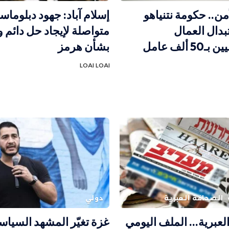
من.. حكومة نتنياهو
إسلام آباد: جهود دبلوماس
بدال العمال
متواصلة لإيجاد حل دائم
الفلسطينيين بـ50 ألف عامل
بشأن هرمز
LOAI LOAI
الصحافة العبرية
دولي
لعبرية… الملف اليومي
غزة تغيّر المشهد السيا