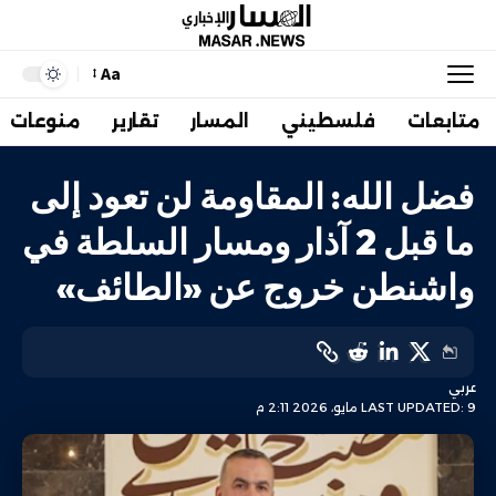
Aa
متابعات
فلسطيني
المسار
تقارير
منوعات
فضل الله: المقاومة لن تعود إلى
ما قبل 2 آذار ومسار السلطة في
واشنطن خروج عن «الطائف»
عربي
LAST UPDATED: 9 مايو، 2026 2:11 م