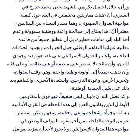
ورأى، خلال احتفال تكريمي للشهيد يحيى محمد حدرج في
الغبيري، أنّ «هناك مقاربتين مختلفتين في البلد حول كيفية
مواجهة العدوان الصهيوني، وهما مسار انقسام بين اللبنانيين»،
معتبراً أنّ «هذا يحتاج إلى معالجة واعية ووطنية مسؤولة وعدم
أخذ البلد إلى متاهات خطيرة، بل أن ننطلق جميعاً من قاعدة
وطنية عنوانها التفاهم الوطني حول الخيارات، وتجميد الخلافات
الداخلية، واعتبار العدوان الإسرائيلي على بلدنا هو تهديد وجودي
للبنان، وأن نتائجه لا تقتصر على منطقة أو على طائفة أو على فئة،
وأن نذهب جميعاً إلى أولوية وطنية واحدة، وهي وقف العدوان،
وتحرير الأرض، وعودة النازحين، واستعادة الأسرى، والتفاهم بعد
ذلك على سُبل الحماية الوطنية».
وأكد فضل الله أنّ «لبنان ليس ضعيفاً، فهو قوي بالمقاومين
الأبطال الذين يقاتلون العدو إلى هذه اللحظة في القرى الأمامية
ببسالة وجرأة وشجاعة ووعي وحكمة، ومعهم يمكن استثمار
عوامل الوحدة الداخلية من أجل تقوية الموقف الوطني في
مواجهة هذا العدوان الإسرائيلي، ولا يجوز لأحد أن يفرّط بعوامل