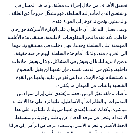
تحقيق الأهداف من خلال إجراءات معيّنة، وأما هذا المسار في
واشنطن الذي لجأت إليه السلطة، فهو يشكّل خروجاً عن الطائف
والدستور، ونحن ندعوها إلى العودة عنه».
وشدد فضل الله على أن «الرهان على الإدارة الأميركية هو رهان
خاطئ، لأنه عندما تنجز المفاوضات الإقليمية، ستبقى هذه الأغلبية
المهيمنة على السلطة وحدها، فهي دخلت في مستنقع وندعوها
إلى الخروج منه، ولذلك أمام هذه السلطة اليوم فرصة حقيقة،
ونحن لا نريد لبلدنا أن يعيش في المشاكل، ولا أن يعيش خلافات
داخلية، ولكن في الوقت نفسه، فإن شعبنا لن يقبل بالخضوع
والاستسلام لهذه الإملاءات التي تُفرض عليه، ولدينا من القوة
الشعبية والثبات في الميدان ما يكفي».
وأضاف: «لقد تغيّر الزمن، فعندما يُعتدى على إيران سواء من
المدمرات أو الطائرات أو الأساطيل، فإنها ترد على هذا الاعتداء
مباشرة، وكذلك عندما يُعتدى علينا في بلدنا، فإننا نرد على هذا
الاعتداء، ونحن في موقع الدفاع عن وطننا وجنوبنا، وسنسقط
الخط الأصفر والحزام الأمني، وسنعود مرفوعي الرأس إلى قرانا