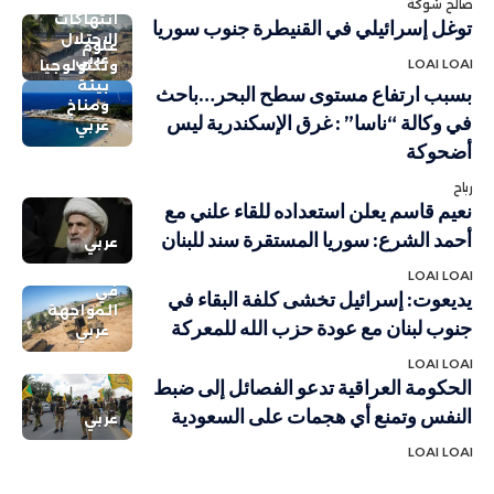
صالح شوكة
انتهاكات
توغل إسرائيلي في القنيطرة جنوب سوريا
الاحتلال
علوم
عربي
LOAI LOAI
وتكنولوجيا
بيئة
بسبب ارتفاع مستوى سطح البحر…باحث
ومناخ
في وكالة “ناسا” : غرق الإسكندرية ليس
عربي
أضحوكة
رباح
نعيم قاسم يعلن استعداده للقاء علني مع
أحمد الشرع: سوريا المستقرة سند للبنان
عربي
LOAI LOAI
في
يديعوت: إسرائيل تخشى كلفة البقاء في
المواجهة
جنوب لبنان مع عودة حزب الله للمعركة
عربي
LOAI LOAI
الحكومة العراقية تدعو الفصائل إلى ضبط
النفس وتمنع أي هجمات على السعودية
عربي
LOAI LOAI