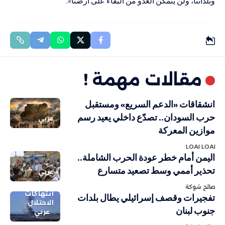
وبلداتنا، ولن يتمكّن العدو من البقاء على أرضنا».
مقالات مهمة !
انشقاقات «الدعم السريع» ومستقبل
حرب السودان.. تصدّع داخلي يعيد رسم
عربي
موازين المعركة
LOAI LOAI
اليمن أمام خطر عودة الحرب الشاملة..
تحذير أممي وسط تصعيد متسارع
عربي
صالح شوكة
انتهاكات
تفجيرات وقصف إسرائيلي يطال بلدات
الاحتلال
جنوب لبنان
عربي