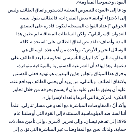
القوة، وخصوصاً المقاومة».
ودعا إلى «العودة للنصوص الفعلية للدستور واتفاق الطائف وليس
إلى الاجتزاء أو انتقاء بعض المفردات، فالطائف يقول بنصه
الحرفي “إعداد القوات المسحلة لتكون قادرة على التصدي
للعدوان الإسرائيلي”، ولكن السلطات المتعاقبة لم تطبق هذا
البند». وأضاف: «لقد نص اتفاق الطائف على”استخدام كافة
الوسائل لتحرير الأرض”، وواحدة من أهم هذه الوسائل هي
المقاومة التي أكد البيان التأسيسي لحكومة ما بعد الطائف على
دعمها، وهذا يؤكد أن الشرعية الدستورية والميثاقية متوفرة،
وخرق هذا الميثاق وتجاوز هذين البندين، هو تهديد فعلي للدستور
ولاتفاق الطائف. وبالتالي، من يريد أن يحمي الطائف ويدافع عنه،
عليه أن يطبق ما نص عليه، وأن لا يسمح بخرقه من خلال تجاوز
الفكرة المركزية التي أقرها بالعداء لإسرائيل».
وأكد أنّ «المفاوضات المباشرة مع العدو هي مسار تنازلي، علماً
أننا لسنا ضد الدبلوماسية المستندة إلى القوة التي أوصلتنا عام
1996 إلى تفاهم نيسان، وإلى تحرير الأسرى، وإلى تأمين معادلات
حماية، ولذلك نحن مع المفاوضات غير المباشرة التي تؤدي إلى