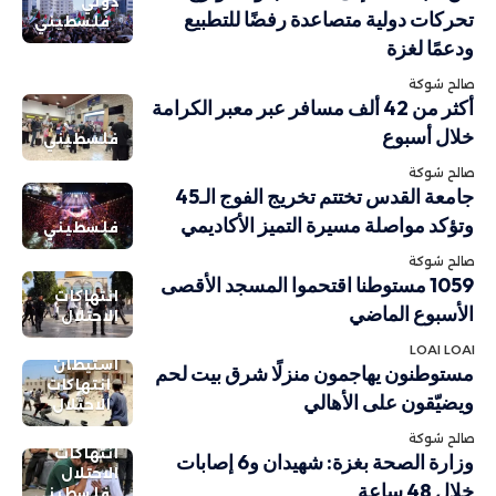
دولي
تحركات دولية متصاعدة رفضًا للتطبيع
فلسطيني
ودعمًا لغزة
صالح شوكة
أكثر من 42 ألف مسافر عبر معبر الكرامة
خلال أسبوع
فلسطيني
صالح شوكة
جامعة القدس تختتم تخريج الفوج الـ45
وتؤكد مواصلة مسيرة التميز الأكاديمي
فلسطيني
صالح شوكة
1059 مستوطنا اقتحموا المسجد الأقصى
انتهاكات
الأسبوع الماضي
الاحتلال
LOAI LOAI
استيطان
مستوطنون يهاجمون منزلًا شرق بيت لحم
انتهاكات
ويضيّقون على الأهالي
الاحتلال
صالح شوكة
انتهاكات
وزارة الصحة بغزة: شهيدان و6 إصابات
الاحتلال
خلال 48 ساعة
فلسطيني