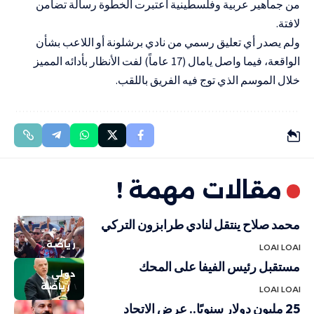
من جماهير عربية وفلسطينية اعتبرت الخطوة رسالة تضامن
لافتة.
ولم يصدر أي تعليق رسمي من نادي برشلونة أو اللاعب بشأن
الواقعة، فيما واصل يامال (17 عاماً) لفت الأنظار بأدائه المميز
خلال الموسم الذي توج فيه الفريق باللقب.
مقالات مهمة !
محمد صلاح ينتقل لنادي طرابزون التركي
رياضة
LOAI LOAI
مستقبل رئيس الفيفا على المحك
دولي
رياضة
LOAI LOAI
25 مليون دولار سنويًا.. عرض الاتحاد