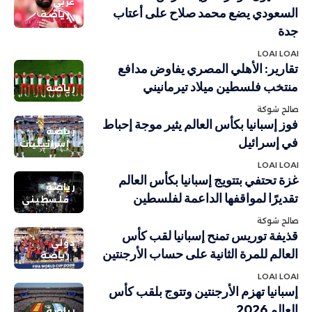
عربي
السعودي يضع محمد صلاح على أعتاب
رياضة
جدة
LOAI LOAI
تقارير: الأهلي المصري يفاوض مدافع
منتخب فلسطين ميلاد تيرمانيني
رياضة
صالح شوكة
فوز إسبانيا بكأس العالم يثير موجة إحباط
رياضة
في إسرائيل
إسرائيليات
LOAI LOAI
غزة تحتفي بتتويج إسبانيا بكأس العالم
رياضة
تقديرًا لمواقفها الداعمة لفلسطين
فلسطيني
صالح شوكة
قذيفة توريس تمنح إسبانيا لقب كأس
دولي
العالم للمرة الثانية على حساب الأرجنتين
رياضة
LOAI LOAI
إسبانيا تهزم الأرجنتين وتتوج بلقب كأس
العالم 2026
رياضة