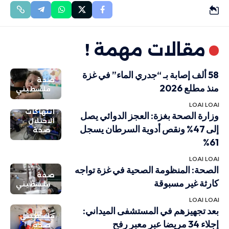
مقالات مهمة !
58 ألف إصابة بـ “جدري الماء” في غزة
صحة
منذ مطلع 2026
فلسطيني
LOAI LOAI
انتهاكات
وزارة الصحة بغزة: العجز الدوائي يصل
الاحتلال
إلى 47% ونقص أدوية السرطان يسجل
صحة
61%
LOAI LOAI
الصحة: المنظومة الصحية في غزة تواجه
صحة
كارثة غير مسبوقة
فلسطيني
LOAI LOAI
بعد تجهيزهم في المستشفى الميداني:
فلسطيني
إجلاء 34 مريضا عبر معبر رفح
صحة