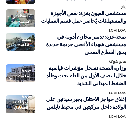
رباح
مستشفى العيون بغزة: نقص الأجهزة
فلسطيني
والمستهلكات يُحاصر عمل قسم العمليات
صحة
LOAI LOAI
صحة غزة: تدمير مخازن أدوية في
صحة
مستشفى شهداء الأقصى جريمة جديدة
فلسطيني
بحق القطاع الصحي
صالح شوكة
وزارة الصحة تسجل مؤشرات قياسية
صحة
خلال النصف الأول من العام تحت وطأة
فلسطيني
الضغط الميداني الشديد
LOAI LOAI
صحة
إغلاق حواجز الاحتلال يجبر سيدتين على
انتهاكات
الولادة داخل مركبتين في محيط نابلس
الاحتلال
LOAI LOAI