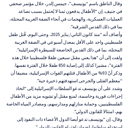
وقال الناطق باسم “يونيسف”، جيمس إلدر، خلال مؤتمر صحفي
في جنيف، إن “الأطفال يدفعون ثمنا لا يُحتمل بسبب تصاعد
العمليات العسكرية، والهجمات في أنحاء الضفة الغربية المحتلة،
بما في ذلك القدس الشرقية”.
وأضاف أنه “منذ كانون الثاني/ يناير 2025، وحتى اليوم، قُتل طفل
فلسطيني واحد على الأقل بمعدل أسبوعي في الضفة الغربية
المحتلة، بما في ذلك القدس الخاضعة للسيطرة الإسرائيلية”.
ولفت إلى أن “هذا يعني مقتل سبعين طفلا فلسطينيا خلال هذه
الفترة”، مشيرا كذلك إلى إصابة 850 طفلا خلال الفترة نفسها.
وذكر أنّ 93% من الأطفال قتلتهم القوات الإسرائيلية، مضيفا أن
“معظم القتلى والجرحى استهدفتهم ذخيرة حية”.
وشدد على أن يونيسف تدعو السلطات الإسرائيلية إلى “اتخاذ
إجراءات فورية وحاسمة، لمنع مقتل أو تشويه مزيد من الأطفال
الفلسطينيين، وحماية منازلهم ومدارسهم، ومصادر المياه الخاصة
بهم، امتثالا للقانون الدولي”.
وقال، إن “يونيسف تدعو أيضا الدول الأعضاء ذات النفوذ إلى
استخدام سلطتها، لضمان احترام القانون الدولي”.