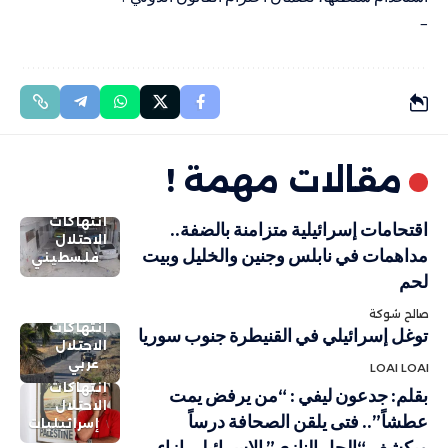
–
مقالات مهمة !
انتهاكات
اقتحامات إسرائيلية متزامنة بالضفة..
الاحتلال
مداهمات في نابلس وجنين والخليل وبيت
فلسطيني
لحم
صالح شوكة
انتهاكات
توغل إسرائيلي في القنيطرة جنوب سوريا
الاحتلال
عربي
LOAI LOAI
انتهاكات
بقلم: جدعون ليفي : “من يرفض يمت
الاحتلال
عطشاً”.. فتى يلقن الصحافة درساً
إسرائيليات
ويكشف “الحل النازي” الإسرائيلي إزاء