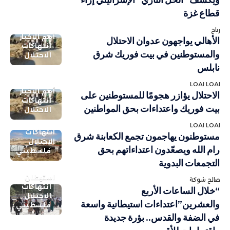
قطاع غزة
رباح
أهم الاخبار
الأهالي يواجهون عدوان الاحتلال
انتهاكات
والمستوطنين في بيت فوريك شرق
الاحتلال
نابلس
LOAI LOAI
أهم الاخبار
الاحتلال يؤازر هجومًا للمستوطنين على
انتهاكات
بيت فوريك واعتداءات بحق المواطنين
الاحتلال
LOAI LOAI
انتهاكات
مستوطنون يهاجمون تجمع الكعابنة شرق
الاحتلال
رام الله ويصعّدون اعتداءاتهم بحق
فلسطيني
التجمعات البدوية
استيطان
صالح شوكة
انتهاكات
“خلال الساعات الأربع
الاحتلال
والعشرين”اعتداءات استيطانية واسعة
فلسطيني
في الضفة والقدس.. بؤرة جديدة