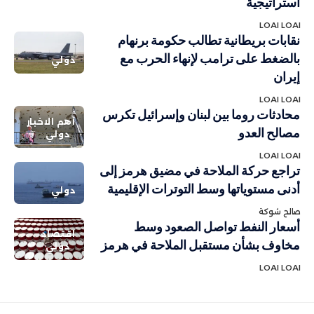
استراتيجية
LOAI LOAI
نقابات بريطانية تطالب حكومة برنهام
بالضغط على ترامب لإنهاء الحرب مع
دولي
إيران
LOAI LOAI
محادثات روما بين لبنان وإسرائيل تكرس
أهم الاخبار
مصالح العدو
دولي
LOAI LOAI
تراجع حركة الملاحة في مضيق هرمز إلى
أدنى مستوياتها وسط التوترات الإقليمية
دولي
صالح شوكة
أسعار النفط تواصل الصعود وسط
اقتصاد
مخاوف بشأن مستقبل الملاحة في هرمز
دولي
LOAI LOAI