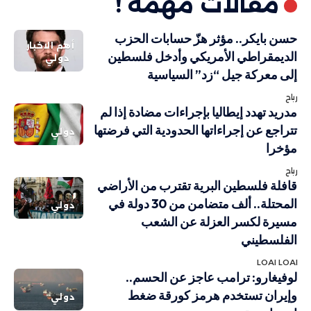
مقالات مهمة !
حسن بايكر.. مؤثر هزّ حسابات الحزب
أهم الاخبار
الديمقراطي الأمريكي وأدخل فلسطين
دولي
إلى معركة جيل “زد” السياسية
رباح
مدريد تهدد إيطاليا بإجراءات مضادة إذا لم
تتراجع عن إجراءاتها الحدودية التي فرضتها
دولي
مؤخرا
رباح
قافلة فلسطين البرية تقترب من الأراضي
المحتلة.. ألف متضامن من 30 دولة في
دولي
مسيرة لكسر العزلة عن الشعب
الفلسطيني
LOAI LOAI
لوفيغارو: ترامب عاجز عن الحسم..
وإيران تستخدم هرمز كورقة ضغط
دولي