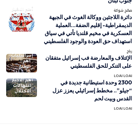
جنوب لبنان
أهم الاخبار
صالح شوكة
فلسطيني
دائرة اللاجئين ووكالة الغوث في الجبهة
لاجئون
الديمقراطية- إقليم الضفة…العملية
وجاليات
العسكرية في مخيم قلنديا تأتي في سياق
استهداف حق العودة والوجود الفلسطيني
رباح
إسرائيليات
الإئتلاف والمعارضة فب إسرائيل متفقان
أهم
على التنكر للحق الفلسطيني
الاخبار
LOAI LOAI
أهم الاخبار
2300 وحدة استيطانية جديدة في
انتهاكات
“جيلو”.. مخطط إسرائيلي يعزز عزل
الاحتلال
القدس وبيت لحم
LOAI LOAI