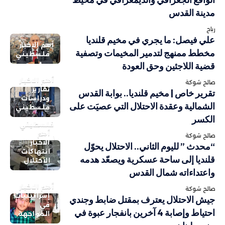
مدينة القدس
رباح
علي فيصل: ما يجري في مخيم قلنديا
أهم الاخبار
مخطط ممنهج لتدمير المخيمات وتصفية
فلسطيني
قضية اللاجئين وحق العودة
أهم الاخبار
صالح شوكة
تقارير
تقرير خاص | مخيم قلنديا.. بوابة القدس
ودراسات
الشمالية وعقدة الاحتلال التي عصيَت على
فلسطيني
الكسر
فلسطيني
أهم
صالح شوكة
الاخبار
“محدث ” لليوم الثاني.. الاحتلال يحوّل
انتهاكات
قلنديا إلى ساحة عسكرية ويصعّد هدمه
الاحتلال
واعتداءاته شمال القدس
أهم الاخبار
صالح شوكة
إسرائيليات
جيش الاحتلال يعترف بمقتل ضابط وجندي
في
احتياط وإصابة 4 آخرين بانفجار عبوة في
المواجهة