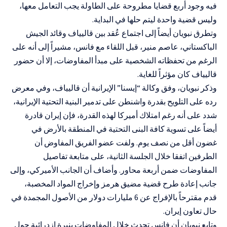
فيه وجود أربع قضايا مطروحة على الطاولة يجب التعامل معها،
وليس قضية واحدة ليتم حلها في البداية.
وتطرق نبويان أيضاً إلى اجتماع عُقد بين قاليياف وقائد الجيش
الباكستاني، عاصم منير، قبل اللقاء مع فانس، مشيراً إلى أنه على
الرغم من تحفظاته الشخصية على مبدأ المفاوضات، إلا أن حضور
قاليياف كان مؤثراً للغاية.
وذكر نبويان، وفق وكالة “إيسنا” الإيرانية أن قاليياف، وفي معرض
رده على التلويح بقدرة واشنطن على تدمير البنية التحتية الإيرانية،
شدد على أنه رغم امتلاك أميركا لهذه القدرة، فإن إيران قادرة
أيضاً على تسوية كافة البنى التحتية في المنطقة بالأرض في
غضون أقل من نصف يوم. ولفت عضو الفريق المفاوض أن
الطرفين اتفقا خلال الجلسة الثانية، على متابعة تفاصيل
المفاوضات ضمن أربعة محاور. وأضاف أن الجانب الأميركي، وإلى
جانب إعادة طرح قضية مضيق هرمز وإخراج المواد المخصبة،
قدم مقترحاً بالإفراج عن 6 مليارات دولار من الأصول المجمدة في
حال تعاون إيران.
وتابع نبويان أن فانس تحدث خلال المفاوضات بنبرة ازدرائية حول