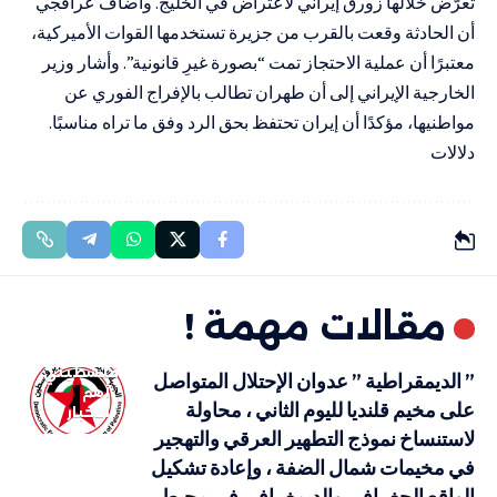
تعرّض خلالها زورق إيراني لاعتراض في الخليج. وأضاف عراقجي
أن الحادثة وقعت بالقرب من جزيرة تستخدمها القوات الأميركية،
معتبرًا أن عملية الاحتجاز تمت “بصورة غيرِ قانونية”. وأشار وزير
الخارجية الإيراني إلى أن طهران تطالب بالإفراج الفوري عن
مواطنيها، مؤكدًا أن إيران تحتفظ بحق الرد وفق ما تراه مناسبًا.
دلالات
مقالات مهمة !
فلسطيني
” الديمقراطية ” عدوان الإحتلال المتواصل
أهم
على مخيم قلنديا لليوم الثاني ، محاولة
الاخبار
لاستنساخ نموذج التطهير العرقي والتهجير
في مخيمات شمال الضفة ، وإعادة تشكيل
الواقع الجغرافي والديمغرافي في محيط