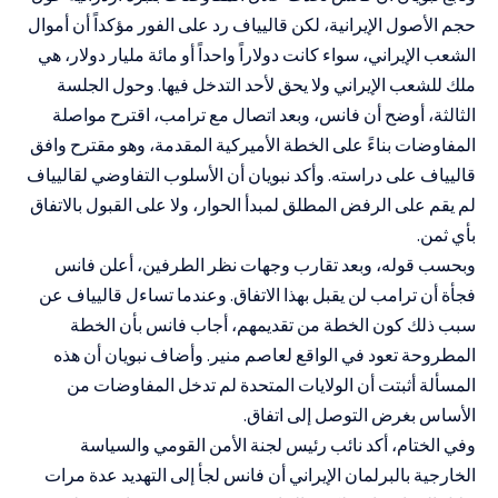
حجم الأصول الإيرانية، لكن قاليياف رد على الفور مؤكداً أن أموال
الشعب الإيراني، سواء كانت دولاراً واحداً أو مائة مليار دولار، هي
ملك للشعب الإيراني ولا يحق لأحد التدخل فيها. وحول الجلسة
الثالثة، أوضح أن فانس، وبعد اتصال مع ترامب، اقترح مواصلة
المفاوضات بناءً على الخطة الأميركية المقدمة، وهو مقترح وافق
قاليياف على دراسته. وأكد نبويان أن الأسلوب التفاوضي لقاليياف
لم يقم على الرفض المطلق لمبدأ الحوار، ولا على القبول بالاتفاق
بأي ثمن.
وبحسب قوله، وبعد تقارب وجهات نظر الطرفين، أعلن فانس
فجأة أن ترامب لن يقبل بهذا الاتفاق. وعندما تساءل قاليياف عن
سبب ذلك كون الخطة من تقديمهم، أجاب فانس بأن الخطة
المطروحة تعود في الواقع لعاصم منير. وأضاف نبويان أن هذه
المسألة أثبتت أن الولايات المتحدة لم تدخل المفاوضات من
الأساس بغرض التوصل إلى اتفاق.
وفي الختام، أكد نائب رئيس لجنة الأمن القومي والسياسة
الخارجية بالبرلمان الإيراني أن فانس لجأ إلى التهديد عدة مرات