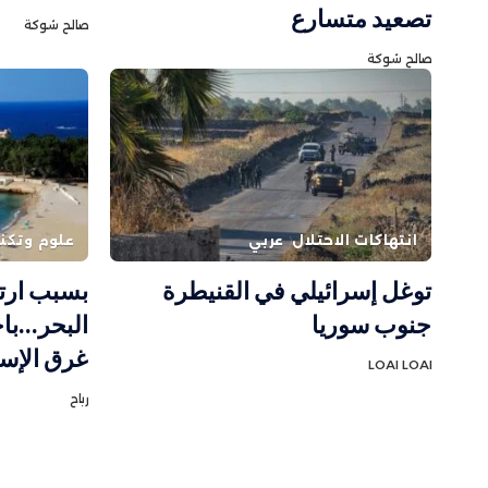
تصعيد متسارع
صالح شوكة
صالح شوكة
انتهاكات الاحتلال
عربي
علوم وتكنو
توغل إسرائيلي في القنيطرة
بسبب ارت
جنوب سوريا
البحر…باح
غرق الإس
LOAI LOAI
رباح