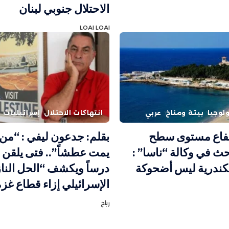
الاحتلال جنوبي لبنان
LOAI LOAI
لوجيا
بيئة ومناخ
عربي
انتهاكات الاحتلال
إسرائيليات
فاع مستوى سطح
بقلم: جدعون ليفي : “م
ث في وكالة “ناسا” :
يمت عطشاً”.. فتى يلقن 
كندرية ليس أضحوكة
درساً ويكشف “الحل النا
الإسرائيلي إزاء قطاع غزة
رباح