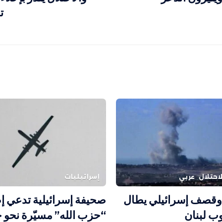
ت
احتلال
عربي
إسرائيليات
وقصف إسرائيلي يطال
صحيفة إسرائيلية تدعي إ
ب لبنان
“حزب الله” مسيّرة نحو