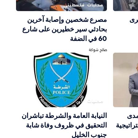
محليات
فلسطيني
رى
مصرع شخصين وإصابة آخرين
بحادثي سير خطيرين على شارع
60 في الضفة
صالح شوكة
محليات
مدى
النيابة العامة والشرطة تباشران
راتيجية
التحقيق في ظروف وفاة شابة
جنوب الخليل