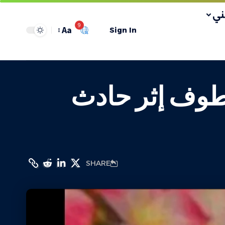
ي
9
Aa
Sign In
طوف إثر حادث
SHARE