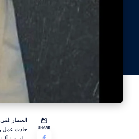
المسار :لقي
SHARE
حادث عمل وق
بواسطة آلية 