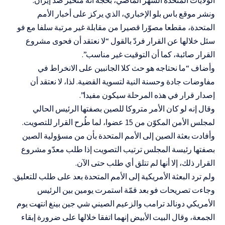
ونشر موقع باس بلو الإخباري، الذي يركز على أخبار الأمم
المتحدة، مقطعا مصوّرا قصيرا من مقابلة غير مرتبة سلفا مع فو
سئل خلالها عن القرار فردّ بالقول “لا نعتقد أن فحوى مشروع
القرار صائبة، كما أن التوقيت غير مناسب”.
وأضاف “ما نحتاجه هو حث كلا الجانبين على
الانخراط في
مفاوضات جادة وحسنة النية
لتسوية القضية. لذا، لا نعتقد أن
إصدار قرار في هذه المرحلة سيكون مفيدا”.
وقال إنه لو كان الأمر متروكا للصين بصفتها الرئيس الحالي
لمجلس الأمن المكوّن من 15 عضوا، لما طُرح القرار للتصويت.
وأفادت بعثة الصين إلى ‌الأمم المتحدة بأن من مسؤولية الصين
بصفتها رئيسة المجلس ترتيب التصويت إذا طلب معدّو مشروع
‌القرار ذلك، إلا أنها لم تتلق أي طلب حتى الآن.
ولم ترد البعثة الأمريكية إلى الأمم المتحدة بعد على طلب للتعليق.
وجاءت تصريحات فو بعد قمّة ‌استمرت يومين بين الرئيس
الأمريكي دونالد ترامب والزعيم الصيني شي جين بينغ انتهت يوم
الجمعة، وقال البيت الأبيض إنهما اتفقا خلالها على ضرورة إبقاء