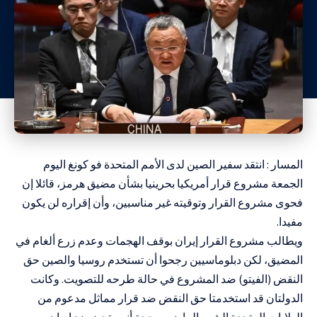
المسار : انتقد سفير الصين لدى الأمم المتحدة فو كونغ اليوم
الجمعة مشروع قرار أمريكيا بحرينيا بشأن مضيق هرمز، قائلا إن
فحوى مشروع القرار وتوقيته ‌غير مناسبين، وأن إقراره لن يكون
مفيدا.
ويطالب مشروع القرار إيران بوقف الهجمات وعدم زرع ألغام في
المضيق، لكن دبلوماسيين رجحوا أن تستخدم روسيا والصين حق
النقض (الفيتو) ضد المشروع في حالة طرحه للتصويت. وكانت
الدولتان قد استخدمتا حق النقض ضد قرار مماثل مدعوم من
الولايات المتحدة الشهر الماضي، بحجة أنه متحيز ضد إيران.