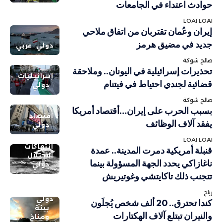
حوادث اعتداء في الجامعات
LOAI LOAI
إيران وعُمان تقتربان من اتفاق ملاحي
جديد في مضيق هرمز
دولي
عربي
صالح شوكة
تحذيرات إسرائيلية في اليونان.. وملاحقة
إسرائيليات
قضائية لجندي احتياط في فيتنام
دولي
صالح شوكة
بسبب الحرب على إيران…أقتصاد أمريكا
اقتصاد
يفقد آلاف الوظائف
دولي
LOAI LOAI
انتهاكات
قنبلة أمريكية دمرت المدينة.. عمدة
الاحتلال
ناغازاكي يحدد الجهة المسؤولة بينما
دولي
تتجنب ذلك تاكايتشي وغوتيريش
رباح
دولي
كندا تحترق.. 20 ألف شخص يُجلَون
بيئة
والنيران تبتلع آلاف الهكتارات
ومناخ