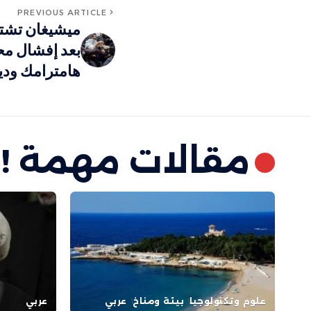
PREVIOUS ARTICLE
ميشيغان تشتع
بعد إفشال م
هامترامك ودي
مقالات مهمة !
علوم وتكنولوجيا
بيئة ومناخ
عربي
عربي