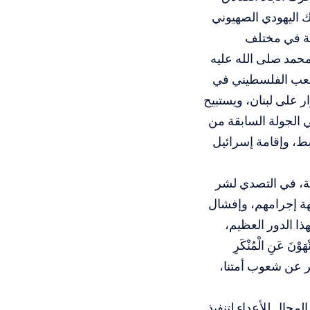
 اليهودي الصهيوني
مية في مختلف
 محمد صلى الله عليه
لشعب الفلسطيني في
 على لبنان، ويستبيح
 الجولة السابقة من
سط، وإقامة إسرائيل
َّسة، في التصدي لشر
هة إجرامهم، وإفشال
ذا الدور العظيم،
وْنَ عَنِ الْمُنْكَرِ
نية لدفع الشر عن شعوب أمتنا،
مجال للأعداء لتنفيذ