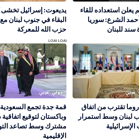
 يعلن استعداده للقاء
يديعوت: إسرائيل تخشى 
حمد الشرع: سوريا
البقاء في جنوب لبنان مع
سند للبنان
حزب الله للمعركة
LOAI LOAI
عربي
دولي
عربي
وما تقترب من اتفاق
قمة جدة تجمع السعودية و
 لبنان وسط استمرار
وباكستان لتوقيع اتفاقية 
الإسرائيلية
مشترك وسط تصاعد التو
الإقليمية