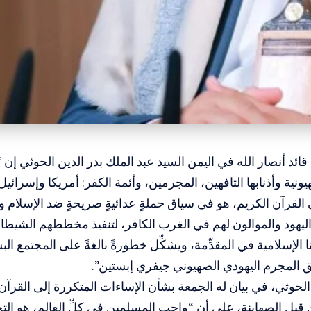
قائد أنصار الله في اليمن السيد عبد الملك بدر الدين الحوثي إن “
ونية وأذنابها التافهين، المجرمين، وأئمة الكفر: أمريكا وإسرائ
القرآن الكريم، هو في سياق حملةٍ عدائيةٍ صريحةٍ ضد الإسلام 
ليهود والموالون لهم في الغرب الكافر، لتنفيذ مخططهم الشيطا
نا الإسلامية في المقدِّمة، ويشكِّل خطورةً بالغةً على المجتمع 
 المجرم اليهودي الصهيوني جيفري إبستين”.
لحوثي، في بيان له الجمعة بشأن الإساءات المتكررة إلى القرآ
 قبل الصهاينة، على أن “واجب المسلمين في كلِّ العالم، هو الت