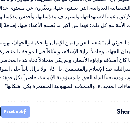
يطانية العدوانية، التي يعلنون عنها، ويعبِّرون عن مستوى عدائ
َكون عملياً لاستهدافها، واستهداف مقدَّساتها، وأقدس مقدَّساتها
َك الأمة مع كل ذلك؛ فهذا من أكبر ما يُطمع الأعداء فيها، إضافةً 
لحوثي أن “شعبنا العزيز (يمن الإيمان والحكمة والجهاد)، بهويته ا
ان الجهاد، وحاملاً لراية الإسلام، وسبَّاقاً في المواقف المناصر
 كان أسلافه وآباؤه الأنصار، ولم يكن متخاذلاً تجاه هذه المخاطر
سرائيلية ضد الإسلام والمسلمين، بل كان ولا يزال ثابتاً على المو
 ومستجيباً لنداء الحق والمسؤولية الإيمانية، حاضراً بكل قوة؛ ول
ساءات المتجددة، والحملات الصهيونية المستمرة بكل أشكالها”.
Shar
Facebook