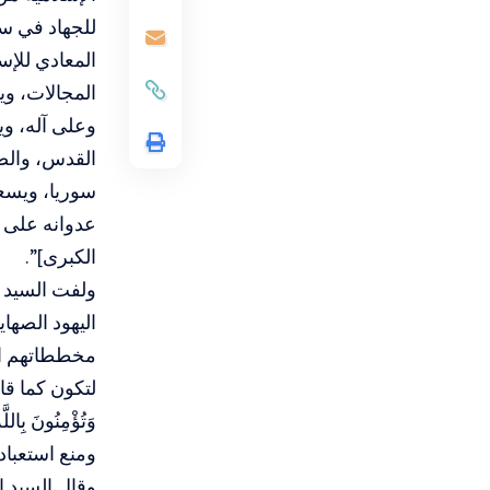
للجهاد في سب
المعادي للإس
المجالات، وي
وعلى آله، و
القدس، والضف
سوريا، ويسعى
عدوانه على ا
الكبرى]”.
ولفت السيد ال
اليهود الصها
مخططاتهم الش
لتكون كما قال الله
ومنع استعباده
وقال السيد ا