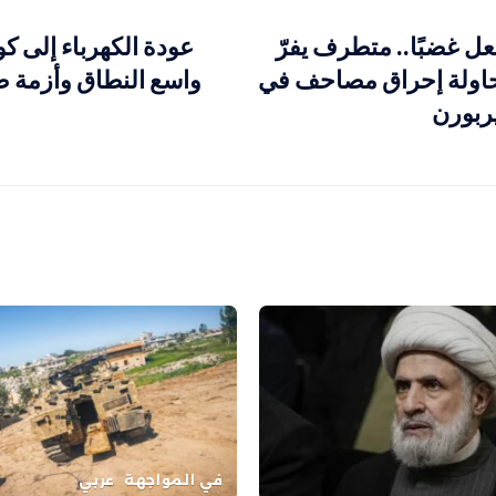
ل غضبًا.. متطرف يفرّ
عودة الكهرباء إلى كو
حاولة إحراق مصاحف في
واسع النطاق وأزمة ط
ربورن
في المواجهة
عربي