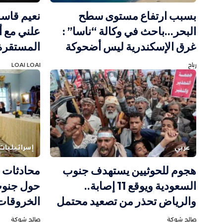
بسبب ارتفاع مستوى سطح
نعيم قاسم
البحر…باحث في وكالة “ناسا” :
علني مع أ
غرق الإسكندرية ليس أضحوكة
المستقرة 
رباح
LOAI LOAI
عربي
إسرائيليات
هجوم للحوثيين يستهدف جنوب
محادثات ر
السعودية ويوقع 11 إصابة..
حول جنوب
والرياض تحذر من تصعيد محتمل
الخروقات 
صالح شوكة
صالح شوكة