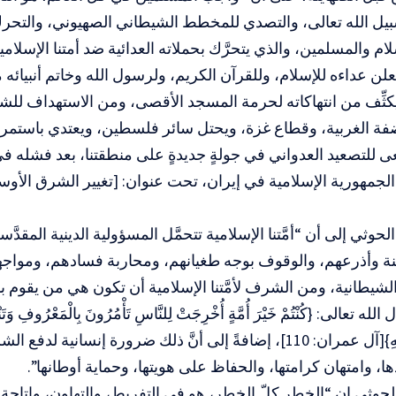
يل الله تعالى، والتصدي للمخطط الشيطاني الصهيوني، والتحرك
لام والمسلمين، والذي يتحرَّك بحملاته العدائية ضد أمتنا الإسلا
علن عداءه للإسلام، وللقرآن الكريم، ولرسول الله وخاتم أنبيائه
يكثِّف من انتهاكاته لحرمة المسجد الأقصى، ومن الاستهداف ل
ة الغربية، وقطاع غزة، ويحتل سائر فلسطين، ويعتدي باستمرار
 للتصعيد العدواني في جولةٍ جديدةٍ على منطقتنا، بعد فشله في
لجمهورية الإسلامية في إيران، تحت عنوان: [تغيير الشرق الأو
حوثي إلى أن “أمَّتنا الإسلامية تتحمَّل المسؤولية الدينية المقد
ينة وأذرعهم، والوقوف بوجه طغيانهم، ومحاربة فسادهم، ومواج
يطانية، ومن الشرف لأمَّتنا الإسلامية أن تكون هي من يقوم به
 تعالى: {كُنْتُمْ خَيْرَ أُمَّةٍ أُخْرِجَتْ لِلنَّاسِ تَأْمُرُونَ بِالْمَعْرُوفِ وَتَنْهَ
وَتُؤْمِنُونَ بِاللَّهِ}[آل عمران: 110]، إضافةً إلى أنَّ ذلك ضرورة إنسا
ا، وامتهان كرامتها، والحفاظ على هويتها، وحماية أوطانها”.
لحوثي إن “الخطر كلّ الخطر، هو في التفريط، والتهاون، وإتاحة ال