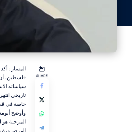
المسار : أكد
SHARE
سياساته الاس
خاصة في قطا
وأوضح أبومدل
المرحلة هو ا
إلى ضرورة ت