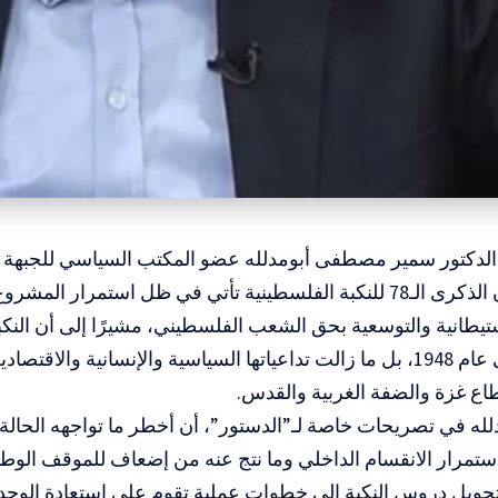
 الدكتور سمير مصطفى أبومدلله عضو المكتب السياسي للجبهة ا
فلسطين، أن الذكرى الـ78 للنكبة الفلسطينية تأتي في ظل استمرار ا
تيطانية والتوسعية بحق الشعب الفلسطيني، مشيرًا إلى أن الن
تاريخي انتهى عام 1948، بل ما زالت تداعياتها السياسية والإنسانية وا
ع غزة والضفة الغربية والقدس.
له في تصريحات خاصة لـ”الدستور”، أن أخطر ما تواجهه الحالة
ستمرار الانقسام الداخلي وما نتج عنه من إضعاف للموقف الوطن
حويل دروس النكبة إلى خطوات عملية تقوم على استعادة الوحدة