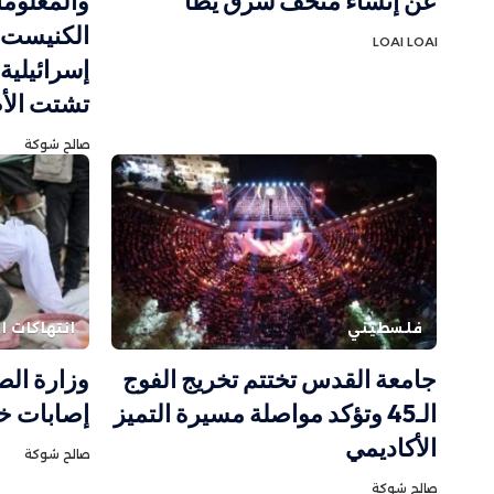
عن إنشاء متحف شرق يطا
والمعلوما
LOAI LOAI
إسرائيلية
تشتت الأ
صالح شوكة
فلسطيني
انتهاكات ال
جامعة القدس تختتم تخريج الفوج
الـ45 وتؤكد مواصلة مسيرة التميز
إصابات خلال 48
الأكاديمي
صالح شوكة
صالح شوكة