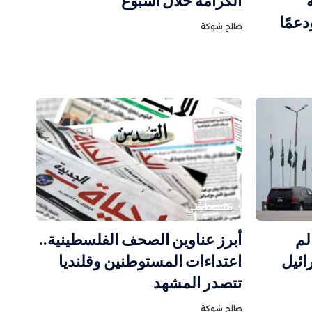
الكرامة خلال أسبوع
دعمًا
صالح شوكة
فلسطيني
لم
أبرز عناوين الصحف الفلسطينية..
ائيل
اعتداءات المستوطنين وقلنديا
تتصدر المشهد
صالح شوكة