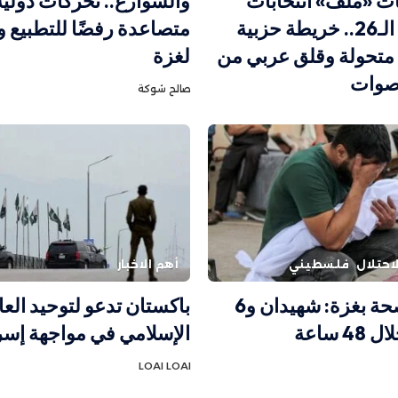
ت «ملف» انتخابات
والشوارع.. تحركات دولية
الكنيست الـ26.. خريطة حزبية
متصاعدة رفضًا للتطبيع و
 متحولة وقلق عربي من
لغزة
صوات
صالح شوكة
احتلال
فلسطيني
أهم الاخبار
وزارة الصحة بغزة: شهيدان و6
باكستان تدعو لتوحيد العا
 ساعة
الإسلامي في مواجهة إسر
LOAI LOAI