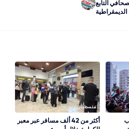
حافي التابع
 الديمقراطية
فلسطيني
ب
أكثر من 42 ألف مسافر عبر معبر